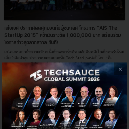
เอไอเอส ประกาศผลสุดยอดทีมผู้ชนะเลิศ โครงการ “AIS The
StartUp 2015” คว้าเงินรางวัล 1,000,000 บาท พร้อมร่วม
โอกาสก้าวสู่ตลาดสากล ทันที!
เอไอเอสตอกย้ำความเป็นหนึ่งด้านสตาร์ทอัพ ผลักดันพลังไอเดียคนรุ่นใหม่
เต็มกำลัง ล่าสุด ประกาศผลสุดยอดทีม Tech StarUpแห่งปี โดย “ทีม
FlowAccount” ที่นำเสนอโซลูชั่น โปรแกรมบัญชีออนไลน์ ...
×
ตุลาคม 10, 2015
| By
Techsauce Team
0
PR News
QueQ
Choco Card
FlowAccount
Social Giver