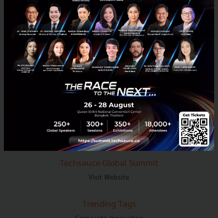
E-mail :
contact@techsauce.co
Tel : 02-001-5375
Mobile : 06-4658-9500
Techsauce Media
About Techsauce
Techsauce Services
Privacy Policy
ส่งบทความ
Techsauce Global Summit
Visit Website
Trending Tags
Corporate Innovation