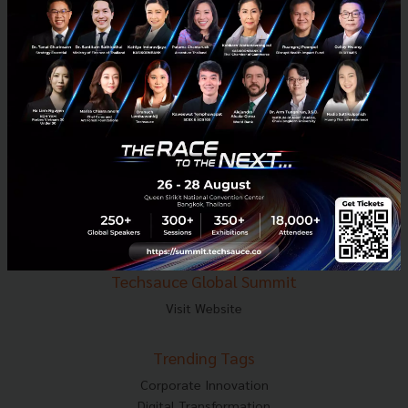
E-mail :
contact@techsauce.co
Tel : 02-001-5375
Mobile : 06-4658-9500
Techsauce Media
About Techsauce
Techsauce Services
Privacy Policy
ส่งบทความ
Techsauce Global Summit
Visit Website
Trending Tags
Corporate Innovation
Digital Transformation