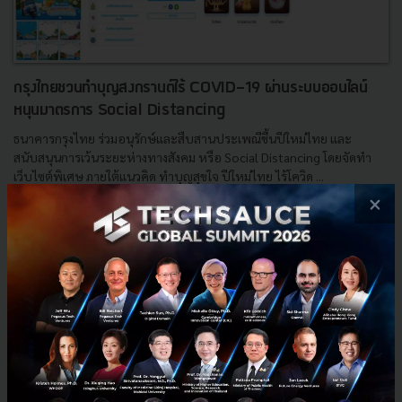
กรุงไทยชวนทำบุญสงกรานต์ไร้ COVID-19 ผ่านระบบออนไลน์
หนุนมาตรการ Social Distancing
ธนาคารกรุงไทย ร่วมอนุรักษ์และสืบสานประเพณีขึ้นปีใหม่ไทย และ
สนับสนุนการเว้นระยะห่างทางสังคม หรือ Social Distancing โดยจัดทำ
เว็บไซต์พิเศษ ภายใต้แนวคิด ทำบุญสุขใจ ปีใหม่ไทย ไร้โควิด ...
×
เมษายน 13, 2020
| By
Techsauce Team
1
PR News
songkran2563
krungthai-bank
Social Distancing