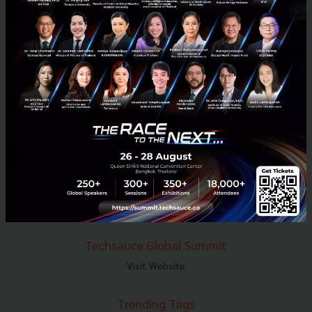
E-mail :
contact@techsauce.co
Tel : 02-001-5375
Mobile : 06-4658-9500
Techsauce Media
About Techsauce
Techsauce Services
Privacy Policy
ส่งบทความ
Techsauce Global Summit
Visit Website
Trending Tags