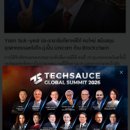
Yoon Suk-yeol ประธานาธิบดีเกาหลีใต้ คนใหม่ สนับสนุน
อุตสาหกรรมคริปโต มุ่งปั้น Unicorn ด้าน Blockchain
การได้รับชัยชนะของประธานาธิบดีเกาหลีใต้ คนที่ 20 ยุน ซอกยอลในครั้งนี้
จะส่งผลต่อทิศทางในประเทศเกาหลีใต้อย่างมาก และอาจกระทบไปยัง
ประเทศในกลุ่มเอเชีย โดยเฉพาะในอุตสาหกรรม Blockchain เ...
×
มีนาคม 14, 2022
| By
Techsauce Team
0
News
Crypto
south-korea
yoonSuk-yeol
cryptocurrency