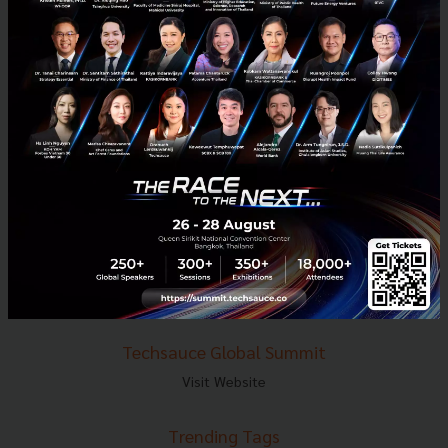
E-mail :
contact@techsauce.co
Tel : 02-001-5375
Mobile : 06-4658-9500
Techsauce Media
About Techsauce
Techsauce Services
Privacy Policy
ส่งบทความ
Techsauce Global Summit
Visit Website
Trending Tags