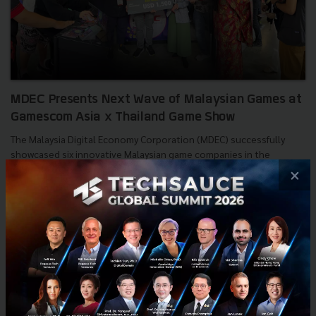
MDEC Presents Next Wave of Malaysian Games at
Gamescom Asia x Thailand Game Show
The Malaysia Digital Economy Corporation (MDEC) successfully
showcased six innovative Malaysian game companies in the
Entertainment Zone (B2C) at the historic Gamescom Asia x Thail...
×
October 28, 2025
| By
Techsauce Team
0
PR News
MDEC
CtrlD Studio
gamescom Asia
Ammobox Studios