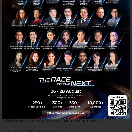
gamescom asia ผนึก Thailand Game Show ดัน
อุตสาหกรรมเกมไทยสู่เวทีโลก
สองงานเกมยักษ์ใหญ่ gamescom asia และ Thailand Game Show ผนึก
กำลังจัดมหกรรมเกมระดับโลกใจกลางกรุงเทพฯ 16–19 ตุลาคม 2568 ที่
ศูนย์ประชุมแห่งชาติสิริกิติ์ พร้อมโซนเกม อินดี้ อีสปอร์ต แล...
สิงหาคม 8, 2025
| By
Techsauce Team