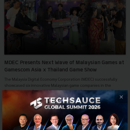
MDEC Presents Next Wave of Malaysian Games at
Gamescom Asia x Thailand Game Show
The Malaysia Digital Economy Corporation (MDEC) successfully
showcased six innovative Malaysian game companies in the
Entertainment Zone (B2C) at the historic Gamescom Asia x Thail...
×
October 28, 2025
| By
Techsauce Team
0
PR News
MDEC
CtrlD Studio
gamescom Asia
Ammobox Studios