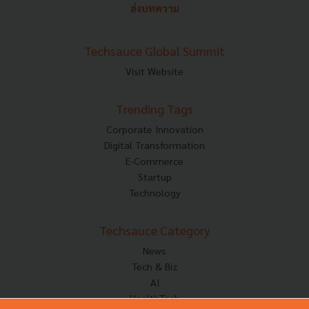
ส่งบทความ
Techsauce Global Summit
Visit Website
Trending Tags
Corporate Innovation
Digital Transformation
E-Commerce
Startup
Technology
Techsauce Category
News
Tech & Biz
AI
HealthTech