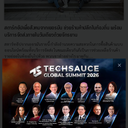
สตาร์ทอัปเพื่อสังคมจากเยอรมัน ช่วยร้านค้าปลีกในท้องถิ่น พร้อม
บริการจัดส่งภายในวันเดียวด้วยจักรยาน
สตาร์ทอัปจากเยอรมันรายนี้ กำลังอำนวยความสะดวกในการซื้อสินค้าแบบ
ออนไลน์พร้อมทั้งบริการจัดส่ง ในขณะเดียวกันก็เป็นการช่วยเหลือร้านค้า
รายย่อยในท้องถิ่นไปด้วย พวกเขาทำอย่างไร มาดูกัน......
×
พฤษภาคม 7, 2015
| By
Techsauce Team
0
News
Startup
retailer
Startup. Germany
same day delivery