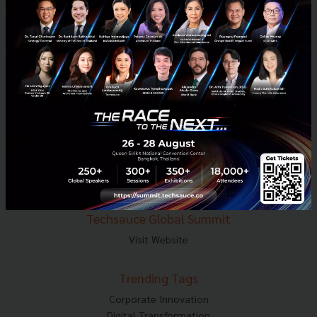
E-mail :
contact@techsauce.co
Tel : 02-001-5375
Mobile : 06-4658-9500
Techsauce Media
About Techsauce
Techsauce Services
Privacy Policy
ส่งบทความ
Techsauce Global Summit
Visit Website
Trending Tags
Corporate Innovation
Digital Transformation