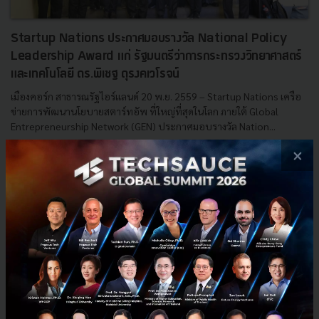
Startup Nations ประกาศมอบรางวัล National Policy
Leadership Award แก่ รัฐมนตรีว่าการกระทรวงวิทยาศาสตร์
และเทคโนโลยี ดร.พิเชฐ ดุรงคเวโรจน์
เมืองคอร์ก สาธารณรัฐไอร์แลนด์ 20 พ.ย. 2559 – Startup Nations เครือ
ข่ายการพัฒนานโยบายสตาร์ทอัพ ที่ใหญ่ที่สุดในโลก ภายใต้ Global
Entrepreneurship Network (GEN) ประกาศมอบรางวัล Nation...
×
พฤศจิกายน 21, 2016
| By
Techsauce Team
0
News
Government
Startup Nations
startup thailand
ดร.พิเชฐ ดุรงคเวโรจน์
E-mail :
contact@techsauce.co