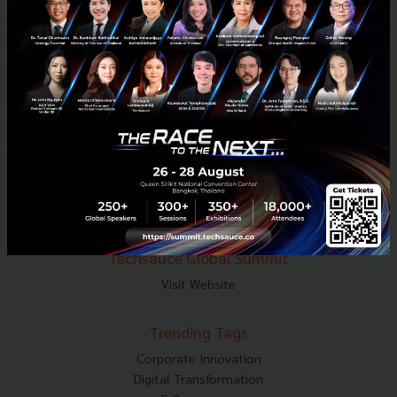
Tel : 02-001-5375
Mobile : 06-4658-9500
Techsauce Media
About Techsauce
Techsauce Services
Privacy Policy
ส่งบทความ
Techsauce Global Summit
Visit Website
Trending Tags
Corporate Innovation
Digital Transformation