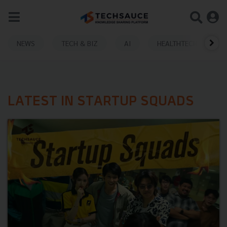
NEWS
TECH & BIZ
AI
HEALTHTECH
LATEST IN STARTUP SQUADS