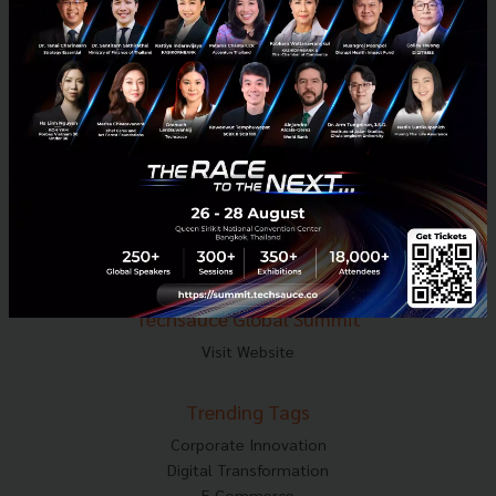
Tel : 02-001-5375
Mobile : 06-4658-9500
Techsauce Media
About Techsauce
Techsauce Services
Privacy Policy
ส่งบทความ
Techsauce Global Summit
Visit Website
Trending Tags
Corporate Innovation
Digital Transformation
E-Commerce