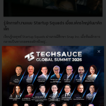
รู้จักการทำงานแบบ Startup Squads เมื่อองค์กรใหญ่หันมาคิด
เล็ก
เรียนรู้กลยุทธ์ Startup Squads ผ่านกรณีศึกษา Snap Inc. เมื่อทีมเล็กอาจ
กลายเป็นทางรอดของยักษ์ใหญ่...
×
กันยายน 11, 2025
| By
Tanya Wannasing
0
Corp Innov
startup
snapchat
Startup Squads
E-mail :
contact@techsauce.co