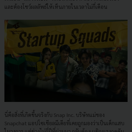
และต้องโชว์ผลลัพธ์ให้เห็นภายในเวลาไม่กี่เดือน
นี่คือสิ่งที่เกิดขึ้นจริงกับ Snap Inc. บริษัทแม่ของ
Snapchat แอปโซเชียลมีเดียที่เคยถูกมองว่าเป็นเด็กแสบ
ในวงการ แต่ช่วงไม่กี่ปีที่ผ่านมา กลับต้องเผชิญแรงกดดัน