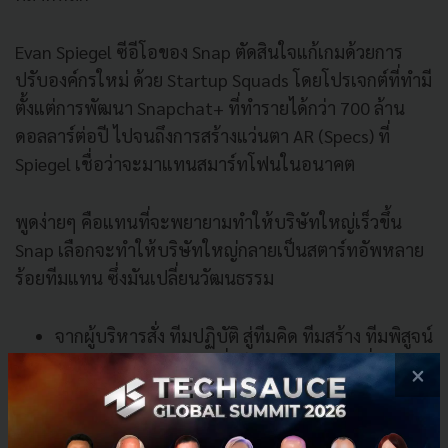
Evan Spiegel ซีอีโอของ Snap ตัดสินใจแก้เกมด้วยการ
ปรับองค์กรใหม่ ด้วย Startup Squads โดยโปรเจกต์ที่ทำมี
ตั้งแต่การพัฒนา Snapchat+ ที่ทำรายได้กว่า 700 ล้าน
ดอลลาร์ต่อปี ไปจนถึงการสร้างแว่นตา AR (Specs) ที่
Spiegel เชื่อว่าจะมาแทนสมาร์ทโฟนในอนาคต
พูดง่ายๆ คือแทนที่จะพยายามทำให้บริษัทใหญ่เร็วขึ้น
Snap เลือกจะทำให้บริษัทใหญ่กลายเป็นสตาร์ทอัพหลาย
ร้อยทีมแทน ซึ่งมันเปลี่ยนวัฒนธรรม
จากผู้บริหารสั่ง ทีมปฏิบัติ สู่ทีมคิด ทีมสร้าง ทีมพิสูจน์
จากรอปีละหลายรอบเพื่อรีวิว สู่90 วันต่อหนึ่งรอบ
×
ทดลอง
จากความรับผิดชอบกระจายไม่ชัดเจน สู่ทีมไหนเป็น
เจ้าของงาน คนนั้นต้องพิสูจน์