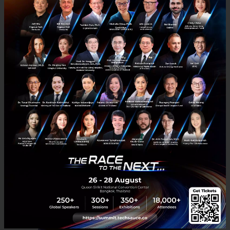
แม้ Snap Inc. อาจยังไม่ได้พิสูจน์ว่ากลยุทธ์นี้จะพาบริษัท
กลับสู่จุดสูงสุดได้หรือไม่ แต่สิ่งที่ชัดเจนคือ การยอมเปลี่ยน
โครงสร้างเพื่อให้ องค์กรใหญ่กลับมาคล่องตัวเหมือน
สตาร์ทอัพอีกครั้ง
อ้างอิง:
techcrunch
,
businessinsider
Corp Innov
startup
snapchat
Startup Squads
No comment