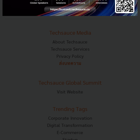
Mobile : 06-4658-9500
Techsauce Media
About Techsauce
Techsauce Services
Privacy Policy
ส่งบทความ
Techsauce Global Summit
Visit Website
Trending Tags
Corporate Innovation
Digital Transformation
E-Commerce
Startup