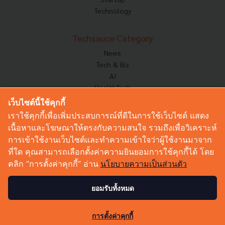
Technology
Techsauce Category
News
Tech & Biz
AI
HealthTech
Exec Insight
เว็บไซต์นี้ใช้คุกกี้
Corp Innov
เราใช้คุกกี้เพื่อเพิ่มประสบการณ์ที่ดีในการใช้เว็บไซต์ แสดง
Saucy Thoughts
เนื้อหาและโฆษณาให้ตรงกับความสนใจ รวมถึงเพื่อวิเคราะห์
Based On
การเข้าใช้งานเว็บไซต์และทำความเข้าใจว่าผู้ใช้งานมาจาก
Sustainable
ที่ใด คุณสามารถเลือกตั้งค่าความยินยอมการใช้คุกกี้ได้ โดย
Videos
คลิก “การตั้งค่าคุกกี้” อ่าน
นโยบายความเป็นส่วนตัว
Podcast
Startup Guide
ยอมรับทั้งหมด
© Copyright 2026 :
Techsauce All rights reserved.
การตั้งค่าคุกกี้