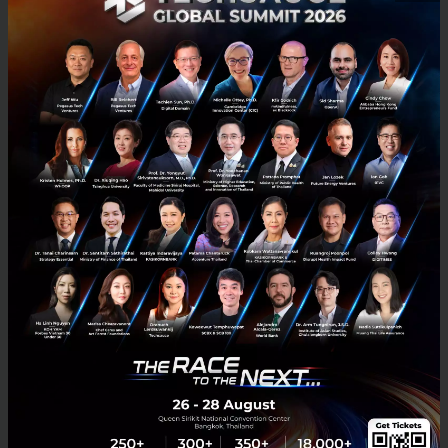
วิเคราะห์ธุรกิจด้วย SWOT Analysis ขั้นสูง
SWOT Analysis ได้ชื่อว่าเป็น framework การวิเคราะห์ธุรกิจที่ได้รับความ
นิยมเป็นอย่างสูง ปัจจุบันถูกนำมาสอนอย่างแพร่หลายในวิชาเรียนระดับ
มหาวิทยาลัย ด้วยความเป็นรูปแบบตารางสี่ช่องที่เ...
มกราคม 15, 2016
| By
oravee
81
Tech & Biz
Uber
Startup
framework
swot analysis
E-mail :
contact@techsauce.co
Tel : 02-001-5375