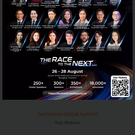
E-mail :
contact@techsauce.co
Tel : 02-001-5375
Mobile : 06-4658-9500
Techsauce Media
About Techsauce
Techsauce Services
Privacy Policy
ส่งบทความ
Techsauce Global Summit
Visit Website