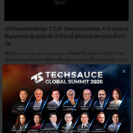
นักวิจัยเผยเทคนิคปลุก T Cell ด้วยแอนติบอดีแบบ 4 ขา ช่วยรวบ
สัญญาณกระตุ้นภูมิคุ้มกัน กำจัดมะเร็งได้แม่นยำและรุนแรงขึ้นกว่า
เดิม
นักวิจัย University of Southampton ค้นพบวิธีใหม่ในการกระตุ้น T Cell
เพื่อทำลายมะเร็ง โดยการใช้แอนติบอดีรูปแบบใหม่ที่รวบกลุ่มตัวรับ CD27
เลียนแบบกลไกธรรมชาติ เพิ่มประสิทธิภาพการรักษ...
×
มกราคม 13, 2026
| By
Techsauce Team
0
HealthTech
T-Cells
Biotechnology
Immunotherapy
Medical Science