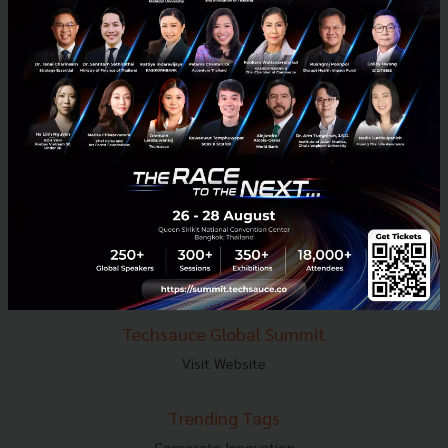
E-mail :
contact@techsauce.co
Tel : 02-001-5375
Mobile : 06-4658-9500
Techsauce Media
About Techsauce
Techsauce Services
Privacy Policy
ส่งบทความ
Techsauce Global Summit
Visit Website
Trending Tags
Corporate Innovation