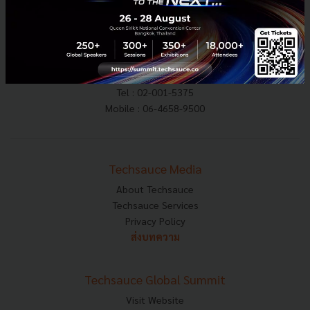
E-mail :
contact@techsauce.co
Tel : 02-001-5375
Mobile : 06-4658-9500
Techsauce Media
About Techsauce
Techsauce Services
Privacy Policy
ส่งบทความ
Techsauce Global Summit
Visit Website