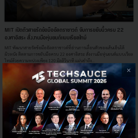
MIT เปิดตัวสายรัดข้อมืออัลตราซาวด์ จับการขยับนิ้วครบ 22
องศาอิสระ สั่งงานมือหุ่นยนต์แบบเรียลไทม์
MIT พัฒนาสายรัดข้อมืออัลตราซาวด์ที่อ่านการเลื่อนตัวของเส้นเอ็นใต้
ผิวหนัง ติดตามการขยับมือครบ 22 องศาอิสระ สั่งงานมือหุ่นยนต์แบบเรียล
ไทม์ด้วยความหน่วงเพียง 120 มิลลิวินาที แม่นยำถึง...
×
มิถุนายน 11, 2026
| By
Techsauce Team
0
HealthTech
AI
MIT
Robotics
Teleoperation