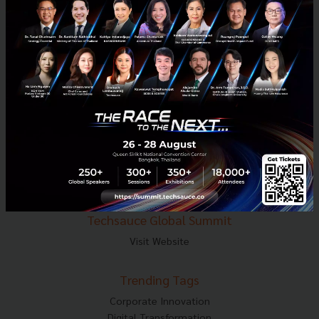
E-mail :
contact@techsauce.co
Tel : 02-001-5375
Mobile : 06-4658-9500
Techsauce Media
About Techsauce
Techsauce Services
Privacy Policy
ส่งบทความ
Techsauce Global Summit
Visit Website
Trending Tags
Corporate Innovation
Digital Transformation