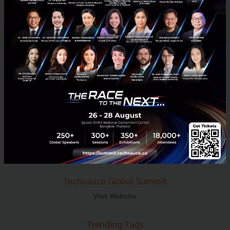
E-mail :
contact@techsauce.co
Tel : 02-001-5375
Mobile : 06-4658-9500
Techsauce Media
About Techsauce
Techsauce Services
Privacy Policy
ส่งบทความ
Techsauce Global Summit
Visit Website
Trending Tags