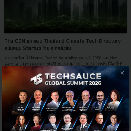
ThaiCBN เปิดแผน Thailand Climate Tech Directory
สนับสนุน Startup ไทย สู่เทคยั่งยืน
ประเทศไทยมีเป้าหมาย Carbon Neutrality ภายในปี 2050 และ Net
Zero GHG Emissions ภายในปี 2065 (UNFCCC, 2023) ภารกิจนี้คือสิ่งที่
ต้องเร่งลงมือทำท่ามกลางวิกฤตโลกร้อนที่อาจฉุด GDP ไทยลดล...
×
พฤศจิกายน 5, 2025
| By
Techsauce Team
0
Sustainable Focus
Thailand Climate Business Network