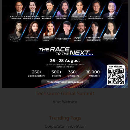
E-mail :
contact@techsauce.co
Tel : 02-001-5375
Mobile : 06-4658-9500
Techsauce Media
About Techsauce
Techsauce Services
Privacy Policy
ส่งบทความ
Techsauce Global Summit
Visit Website
Trending Tags
Corporate Innovation