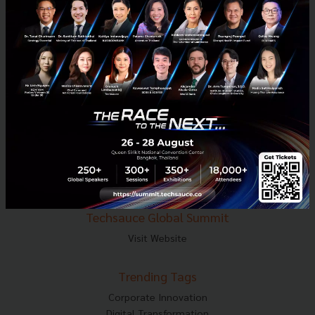
E-mail :
contact@techsauce.co
Tel : 02-001-5375
Mobile : 06-4658-9500
Techsauce Media
About Techsauce
Techsauce Services
Privacy Policy
ส่งบทความ
Techsauce Global Summit
Visit Website
Trending Tags
Corporate Innovation
Digital Transformation