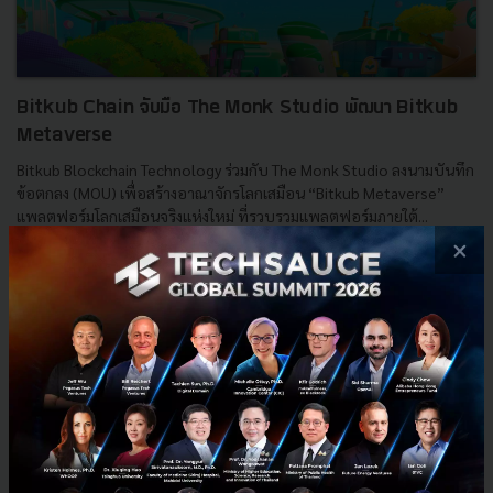
Bitkub Chain จับมือ The Monk Studio พัฒนา Bitkub
Metaverse
Bitkub Blockchain Technology ร่วมกับ The Monk Studio ลงนามบันทึก
ข้อตกลง (MOU) เพื่อสร้างอาณาจักรโลกเสมือน “Bitkub Metaverse”
แพลตฟอร์มโลกเสมือนจริงแห่งใหม่ ที่รวบรวมแพลตฟอร์มภายใต้...
×
มีนาคม 21, 2022
| By
Techsauce Team
78
Metaverse
bitkub
metaverse
The Monk Studio
Bitkub Metaverse