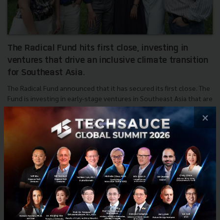
The Radical Fund hits first close, investing in
ventures that drive an inclusive climate transition
for Southeast Asia.
The Radical Fund announced that it has secured its first close. The
Fund is investing in early-stage ventures in Southeast Asia that are
scaling solutions across climate adaptation...
×
July 10, 2023
| By
Techsauce Team
0
News
Deal Digest
startup
climate-tech
the radical fund