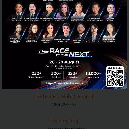
E-mail :
contact@techsauce.co
Tel : 02-001-5375
Mobile : 06-4658-9500
Techsauce Media
About Techsauce
Techsauce Services
Privacy Policy
ส่งบทความ
Techsauce Global Summit
Visit Website
Trending Tags
Corporate Innovation