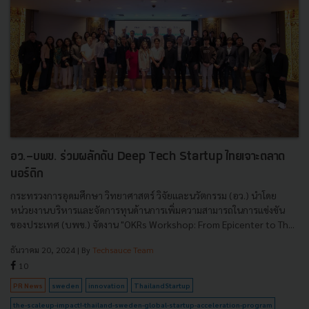
อว.-บพข. ร่วมผลักดัน Deep Tech Startup ไทยเจาะตลาด
นอร์ดิก
กระทรวงการอุดมศึกษา วิทยาศาสตร์ วิจัยและนวัตกรรม (อว.) นำโดย
หน่วยงานบริหารและจัดการทุนด้านการเพิ่มความสามารถในการแข่งขัน
ของประเทศ (บพข.) จัดงาน "OKRs Workshop: From Epicenter to Th...
ธันวาคม 20, 2024
| By
Techsauce Team
10
PR News
sweden
innovation
ThailandStartup
the-scaleup-impact!-thailand-sweden-global-startup-acceleration-program