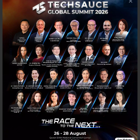
×
T...
December 20, 2024
| By
Techsauce Team
0
PR News
innovation
ThailandStartup
the-scaleup-impact!-thailand-sweden-global-startup-acceleration-program