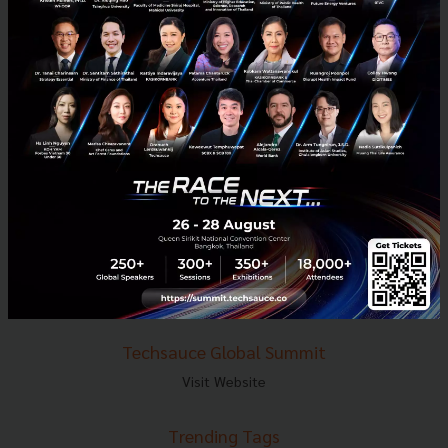
E-mail :
contact@techsauce.co
Tel : 02-001-5375
Mobile : 06-4658-9500
Techsauce Media
About Techsauce
Techsauce Services
Privacy Policy
ส่งบทความ
Techsauce Global Summit
Visit Website
Trending Tags