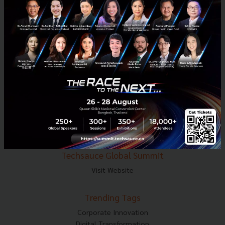
E-mail :
contact@techsauce.co
Tel : 02-001-5375
Mobile : 06-4658-9500
Techsauce Media
About Techsauce
Techsauce Services
Privacy Policy
ส่งบทความ
Techsauce Global Summit
Visit Website
Trending Tags
Corporate Innovation
Digital Transformation