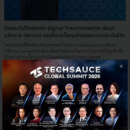
ไทยประกันชีวิตเดินหน้า Digital Transformation พัฒนา
บริการ e-Service ตอกย้ำการเป็นทุกคำตอบของการประกันชีวิต
ไทยประกันชีวิตเดินหน้ายุทธศาสตร์ Digital Transformation พัฒนา
บริการ e-Service ต่อเนื่อง เพิ่มความสะดวกในการทำธุรกรรมให้ลูกค้า ทั้ง
ด้านการชำระเบี้ยฯ การรับเงินผลประโยชน์ การตรวจสอบข...
×
กันยายน 19, 2022
| By
Techsauce Team
14
PR News
e-Service
Smart Pay
ไทยประกันชีวิต
TLI Application