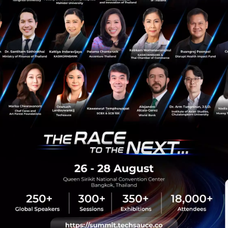
PR News
SME
TMB SME
sauce Media
Trending Tags
 Techsauce
Corporate Innovation
auce Services
Digital Transformation
y Policy
E-Commerce
ทความ
Startup
Technology
sauce Global Summit
 Website