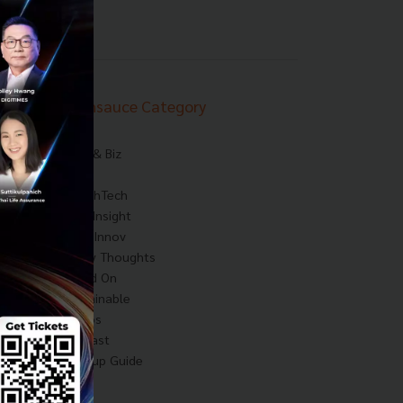
Techsauce Category
News
Tech & Biz
AI
HealthTech
Exec Insight
Corp Innov
Saucy Thoughts
Based On
Sustainable
Videos
Podcast
Startup Guide