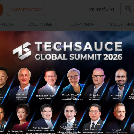
ร่วมงานกับเรา
INNOV PROGRAM
THTECH
EXEC INSIGHT
CORP INNOV
SAUCY THO
TMB SME แถลงวิสัยทัศน์การดำเนินธุรกิจในปี
2019 เผย 3 ดิจิทัลโซลูชันสุดล้ำ เพื่อ SME ไทยเติบโต
TMB SME เผยทิศทางการดำเนินธุรกิจในปี 2019 เน้นตอบ
โจทย์ รู้จริงแก้ปัญหาหลักของ SME ไทย ทั้งปัญหาเรื่องการ
จัดการธุรกรรมการเงิน การบริหารจัดการพนักงาน และการเข้า
ถึงแหล่งเงินทุน เพื่อค...
มีนาคม 25, 2019
| By
Techsauce Team
70