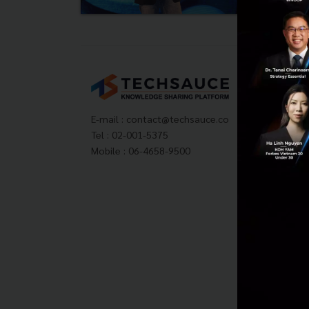
Tech
About
Techs
E-mail :
contact@techsauce.co
Privac
Tel : 02-001-5375
ส่งบ
Mobile : 06-4658-9500
Tech
Visit