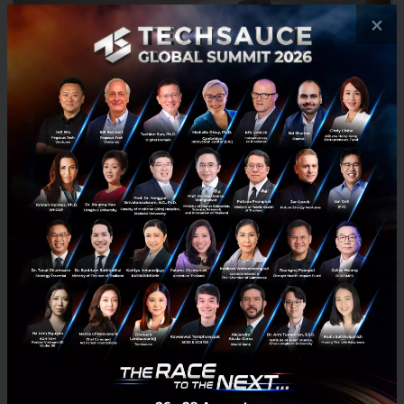
×
รวมแพลตฟอร์ม-แอปฯในสถานการณ์ COVID-19
6 แพลตฟอร์ม -แอปฯ ของไทย สำหรับผู้ที่อยากติดตามหรือมีข้อสงสัย
เกี่ยวกับการระบาดของไวรัส COVID-19...
มีนาคม 20, 2020
| By
Techsauce Team
190
News
platform
tracking
covid-19
application