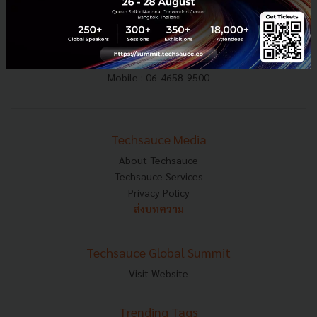
E-mail :
contact@techsauce.co
Tel : 02-001-5375
Mobile : 06-4658-9500
Techsauce Media
About Techsauce
Techsauce Services
Privacy Policy
ส่งบทความ
Techsauce Global Summit
Visit Website
Trending Tags