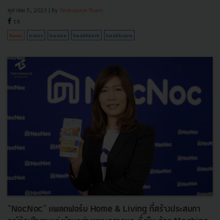
ตุลาคม 5, 2023
| By
Techsauce Team
18
News
bdms
bedee
healthtech
healthcare
"NocNoc" แพลตฟอร์ม Home & Living ที่สร้างประสบกา