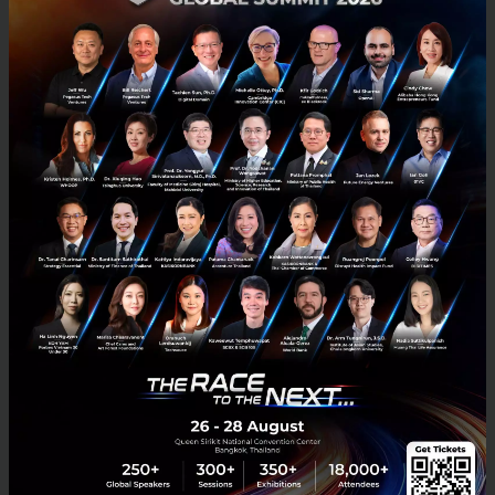
Bitkub ร่วมมือ Loremboard พัฒนา BKC Port แพลตฟอร์ม
แสดงข้อมูลสินทรัพย์การลงทุนบน Blockchain พร้อมเตรียมส่ง
Bitkub Ventures เข้าลงทุน
Bitkub Ventures เข้าลงทุนใน Loremboard เพื่อสนับสนุนการพัฒนา
แอปพลิเคชันบนบล็อกเชน พร้อมเปิดตัว BKC Port แพลตฟอร์มแสดง
ข้อมูลสินทรัพย์การลงทุน บน Bitkub Chain...
มีนาคม 4, 2022
| By
Techsauce Team