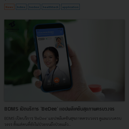
News
bdms
bedee
healthtech
application
BDMS เปิดบริการ 'BeDee' แอปพลิเคชันสุขภาพครบวงจร
BDMS เปิดบริการ 'BeDee' แอปพลิเคชันสุขภาพครบวงจร ดูแลแบบครบ
วงจร ตั้งแต่คนที่ยังไม่ป่วยจนถึงป่วยแล้ว...