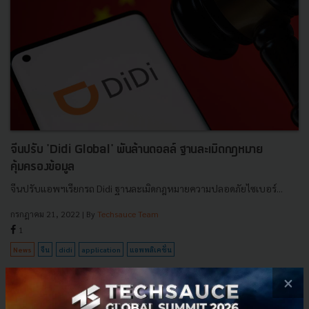
จีนปรับ 'Didi Global' พันล้านดอลล์ ฐานละเมิดกฎหมาย
คุ้มครองข้อมูล
จีนปรับแอพฯเรียกรถ Didi ฐานละเมิดกฎหมายความปลอดภัยไซเบอร์...
กรกฎาคม 21, 2022
| By
Techsauce Team
1
News
จีน
didi
application
แอพพลิเคชั่น
×