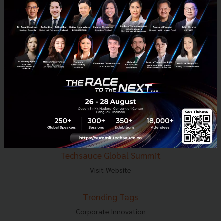
E-mail :
contact@techsauce.co
Tel : 02-001-5375
Mobile : 06-4658-9500
Techsauce Media
About Techsauce
Techsauce Services
Privacy Policy
ส่งบทความ
Techsauce Global Summit
Visit Website
Trending Tags
Corporate Innovation