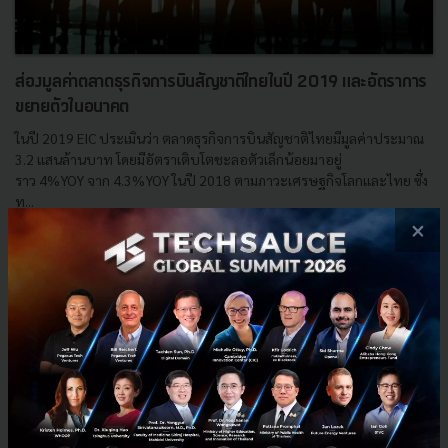
ส่องมูลค่าตลาดธุรกิจการบินสัญชาติไทยในปี 2019 และอัตราการ
ขยายตัวในอนาคต
ในปี 2019 EIC ประเมินว่า ตลาดธุรกิจการบินสัญชาติไทยมีมูลค่าประมาณ
3.2 แสนล้านบาท โดยมีอัตราเติบโตชะลอตัวเล็กน้อยมาอยู่
ราว 4%YOY จาก 4.3%YOY ในปี 2018 ตามภาวะเศรษฐกิจโลกและไทย ซึ่ง
ท...
×
มีนาคม 11, 2019
| By
Techsauce Team
51
Tech & Biz
TRANSPORT & LOGISTICS INDUSTRY 2019