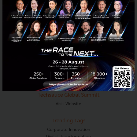
E-mail :
contact@techsauce.co
Tel : 02-001-5375
Mobile : 06-4658-9500
Techsauce Media
About Techsauce
Techsauce Services
Privacy Policy
ส่งบทความ
Techsauce Global Summit
Visit Website
Trending Tags
Corporate Innovation
Digital Transformation