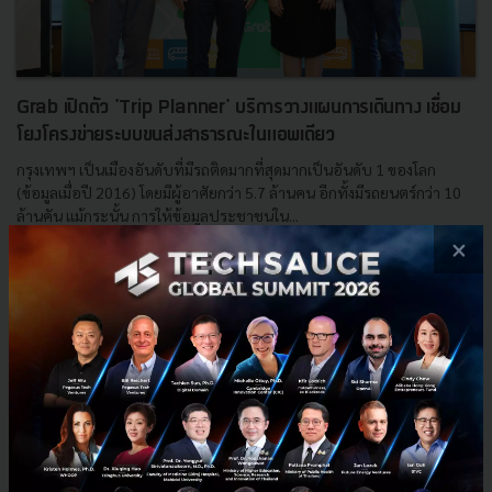
Grab เปิดตัว 'Trip Planner' บริการวางแผนการเดินทาง เชื่อม
โยงโครงข่ายระบบขนส่งสาธารณะในแอพเดียว
กรุงเทพฯ เป็นเมืองอันดับที่มีรถติดมากที่สุดมากเป็นอันดับ 1 ของโลก
(ข้อมูลเมื่อปี 2016) โดยมีผู้อาศัยกว่า 5.7 ล้านคน อีกทั้งมีรถยนตร์กว่า 10
ล้านคัน แม้กระนั้น การให้ข้อมูลประชาชนใน...
×
เมษายน 23, 2019
| By
Techsauce Team
192
News
Grab
Trip Planner
Grab Thailand