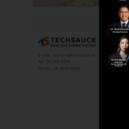
Tech
About
Techs
E-mail :
contact@techsauce.co
Privac
Tel : 02-001-5375
ส่งบ
Mobile : 06-4658-9500
Tech
Visit