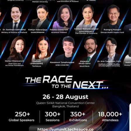
News
Praxis
Education
Investment
Triple P Capital
sauce Media
Trending Tags
 Techsauce
Corporate Innovation
auce Services
Digital Transformation
y Policy
E-Commerce
ทความ
Startup
Technology
sauce Global Summit
 Website