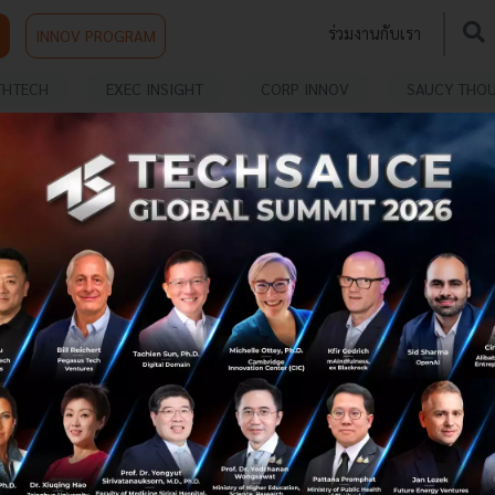
ร่วมงานกับเรา
INNOV PROGRAM
THTECH
EXEC INSIGHT
CORP INNOV
SAUCY THO
TAL
นวัตกรรมไม่จำเป็นต้อง Digital? Praxis ผู้สร้าง
Board Game การเงิน รับเงินลงทุน 3 ล้านดอลลาร์
สหรัฐฯ
ปัจจุบัน Startup ด้านการศึกษากำลังได้รับความสนใจมากขึ้น
ในเอเชีย แต่ก็ยังอยู่ในระดับเริ่มต้นและยังไม่มีการเคลื่อนไหว
ใหญ่ๆ เท่าใดนัก จนกระทั่งล่าสุด The Praxis ผู้ผลิตนวัตกรรม
ทางการศ...
ธันวาคม 1, 2018
| By
Techsauce Team
168