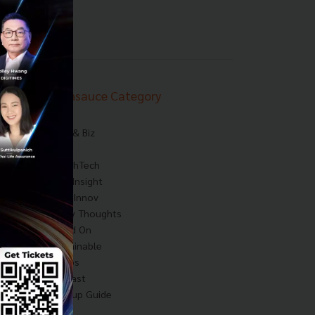
Techsauce Category
News
Tech & Biz
AI
HealthTech
Exec Insight
Corp Innov
Saucy Thoughts
Based On
Sustainable
Videos
Podcast
Startup Guide