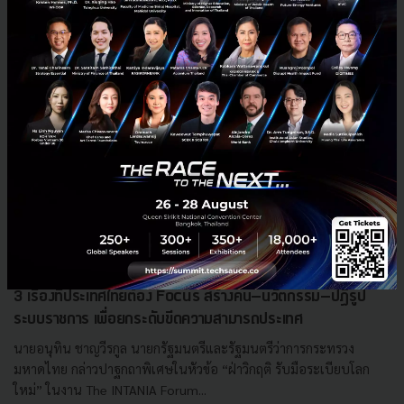
3 เรื่องที่ประเทศไทยต้อง Focus สร้างคน–นวัตกรรม–ปฏิรูป
ระบบราชการ เพื่อยกระดับขีดความสามารถประเทศ
นายอนุทิน ชาญวีรกูล นายกรัฐมนตรีและรัฐมนตรีว่าการกระทรวง
มหาดไทย กล่าวปาฐกถาพิเศษในหัวข้อ “ฝ่าวิกฤติ รับมือระเบียบโลก
ใหม่” ในงาน The INTANIA Forum...