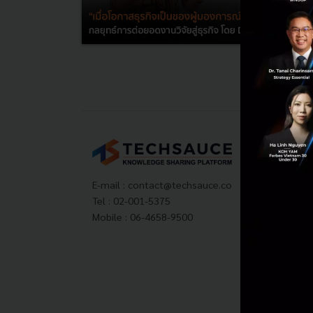
Tech
About
Techs
E-mail :
contact@techsauce.co
Privac
Tel : 02-001-5375
ส่งบ
Mobile : 06-4658-9500
Tech
Visit