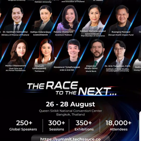
2.7k
Tech & Biz
tma
Turning Science & Technology into Business
Outstanding Technologist Awards and STI Forum 2019
มูลนิธิส่งเสริมวิทยาศาสตร์และเทคโนโลยีในพระบรมราชูปถัมภ์
sauce Media
Trending Tags
 Techsauce
Corporate Innovation
auce Services
Digital Transformation
y Policy
E-Commerce
ทความ
Startup
Technology
sauce Global Summit
 Website