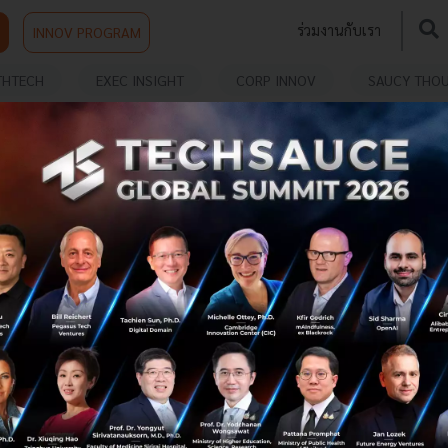
ร่วมงานกับเรา
INNOV PROGRAM
THTECH
EXEC INSIGHT
CORP INNOV
SAUCY THO
NCE & TECHNOLOGY INTO
“เมื่อโอกาสธุรกิจเป็นของผู้มองการณ์ไกล” กลยุทธ์การ
ต่อยอดงานวิจัยสู่ธุรกิจ โดย Dr. Tamara Carleton
งานเสวนานี้เป็นอีกหนึ่งความรู้ที่ถอดบทเรียนจาก
ประสบการณ์จริงของธุรกิจระดับโลกรวมถึงการวิเคราะห์
โอกาสการเติบโตของธุรกิจ ที่จะช่วยเสริมความรู้ให้นักวิจัยไทย
รวมถึงผู้ประกอบธุรกิจมองเห...
พฤศจิกายน 11, 2019
| By
Techsauce Team