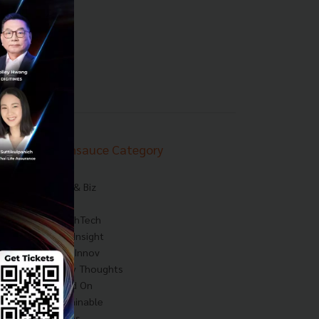
Techsauce Category
News
Tech & Biz
AI
HealthTech
Exec Insight
Corp Innov
Saucy Thoughts
Based On
Sustainable
Videos