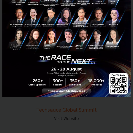
E-mail :
contact@techsauce.co
Tel : 02-001-5375
Mobile : 06-4658-9500
Techsauce Media
About Techsauce
Techsauce Services
Privacy Policy
ส่งบทความ
Techsauce Global Summit
Visit Website