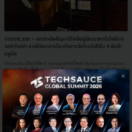
VisionLabs - สตาร์ทอัพสัญชาติรัสเซียผู้พัฒนาเทคโนโลยีการ
จดจำใบหน้า ช่วยให้ธนาคารป้องกันการฉ้อโกงเงินได้ถึง 4 พันล้า
นรูเบิล
VisionLabs เป็นบริษัท IT startup แห่งหนึ่งของ Skolkovo Foundation
ประเทศรัสเซีย ซึ่งพัฒนาเทคโนโลยีการจดจำใบหน้าและผลิตภัณฑ์สำหรับ
×
หน่วยงานทางการเงิน การค้าปลีก และการเฝ้าระวังและรั...
มกราคม 28, 2017
| By
Techsauce Team
0
Tech & Biz
Russia
Startup
FinTech
VisionLabs