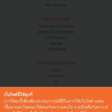
Visit Website
Trending Tags
Corporate Innovation
Digital Transformation
E-Commerce
Startup
Technology
Techsauce Category
News
Tech & Biz
AI
HealthTech
Exec Insight
เว็บไซต์นี้ใช้คุกกี้
Corp Innov
เราใช้คุกกี้เพื่อเพิ่มประสบการณ์ที่ดีในการใช้เว็บไซต์ แสดง
Saucy Thoughts
เนื้อหาและโฆษณาให้ตรงกับความสนใจ รวมถึงเพื่อวิเคราะห์
Based On