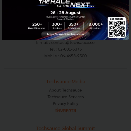
E-mail :
contact@techsauce.co
Tel : 02-001-5375
Mobile : 06-4658-9500
Techsauce Media
About Techsauce
Techsauce Services
Privacy Policy
ส่งบทความ
Techsauce Global Summit