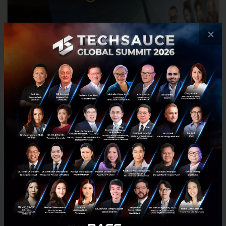
×
Viu แพลตฟอร์มรวมซีรีย์และรายการในเอเชีย จับมือ GMM25
ลงคอนเทนต์จากไทยเป็นครั้งแรก
Viu ร่วมกับ GMM Channel ส่งคอนเทนต์ไทยลงแฟลตฟอร์ม Viu ผู้ให้
บริการรับชมความบันเทิงและรายการฮิตทั่วเอเชียแบบถูกลิขสิทธิ์ ให้แฟนๆ
ชาวไทยได้เพลิดเพลินกับซีรีย์และรายการจากช่อง GMM 25 ...
พฤษภาคม 17, 2018
| By
Techsauce Team
0
News
Viu
OTT
GMM25
รายการ