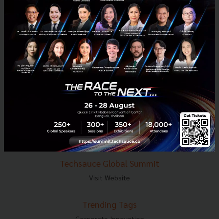
E-mail :
contact@techsauce.co
Tel : 02-001-5375
Mobile : 06-4658-9500
Techsauce Media
About Techsauce
Techsauce Services
Privacy Policy
ส่งบทความ
Techsauce Global Summit
Visit Website
Trending Tags
Corporate Innovation