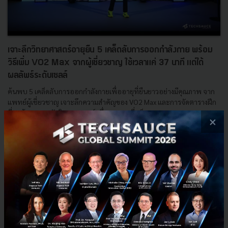
เจาะลึกวิทยาศาสตร์อายุยืน 5 เคล็ดลับการออกกำลังกาย พร้อม
วิธีเพิ่ม VO2 Max จากผู้เชี่ยวชาญ ใช้เวลาแค่ 37 นาที แต่ได้
ผลลัพธ์ระดับเซลล์
ค้นพบ 5 เคล็ดลับการออกกำลังกายเพื่ออายุที่ยืนยาวอย่างมีคุณภาพ จาก
แพทย์ผู้เชี่ยวชาญ เจาะลึกความสำคัญของ VO2 Max และการจัดตารางฝึก
ที่ถูกต้องตามหลักวิทยาศาสตร์ เพื่อสุขภาพที่แข็งแรงอย...
×
เมษายน 1, 2026
| By
Techsauce Team
0
HealthTech
vo2-max
Techsauce
longevity
healthspan