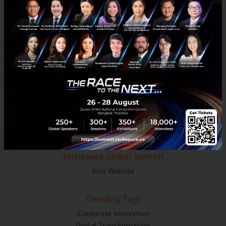
E-mail :
contact@techsauce.co
Tel : 02-001-5375
Mobile : 06-4658-9500
Techsauce Media
About Techsauce
Techsauce Services
Privacy Policy
ส่งบทความ
Techsauce Global Summit
Visit Website
Trending Tags
Corporate Innovation
Digital Transformation