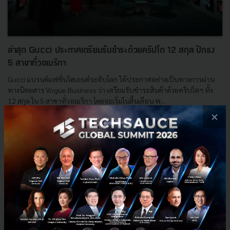
ล่าสุด Gucci ประกาศเตรียมรับชำระด้วยคริปโต 12 สกุล ปักธง
5 สาขาทั่วอเมริกา
Gucci แบรนด์แฟชั่นไฮเอนด์ระดับโลก ได้ประกาศอย่างเป็นทางการผ่าน
ทางนิตยสาร Vogue Business ว่า เตรียมรับชำระสินค้าด้วยคริปโตฯ ทั้ง
12 สกุล ใน 5 สาขาทั่วอเมริกา โดยจะเริ่มในสิ้นเดือน พ...
×
พฤษภาคม 6, 2022
| By
Techsauce Team
0
News
gucci
bitcoin
new-york
Vogue Business