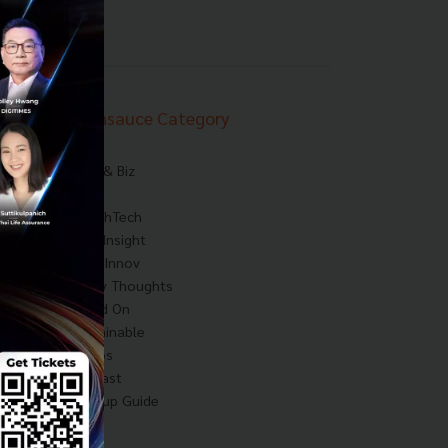
Techsauce Category
News
Tech & Biz
AI
HealthTech
Exec Insight
Corp Innov
Saucy Thoughts
Based On
Sustainable
Videos
Podcast
Startup Guide