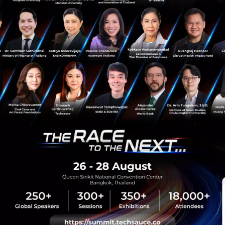
Saucy Thoughts
Eco-Lodges
YAANA Ventures
Willem Niemeijer
sauce Media
Trending Tags
 Techsauce
Corporate Innovation
auce Services
Digital Transformation
y Policy
E-Commerce
ทความ
Startup
Technology
sauce Global Summit
 Website