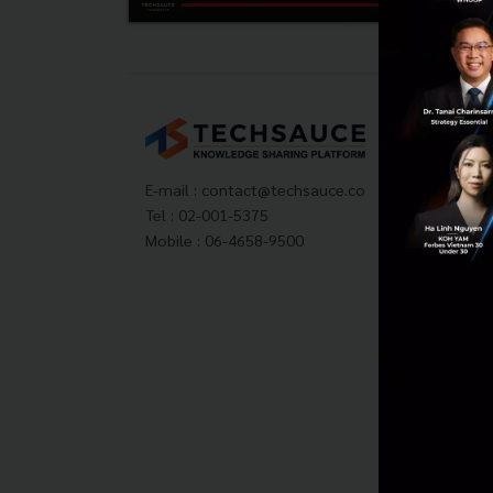
Tech
About
Techs
E-mail :
contact@techsauce.co
Privac
Tel : 02-001-5375
ส่งบ
Mobile : 06-4658-9500
Tech
Visit