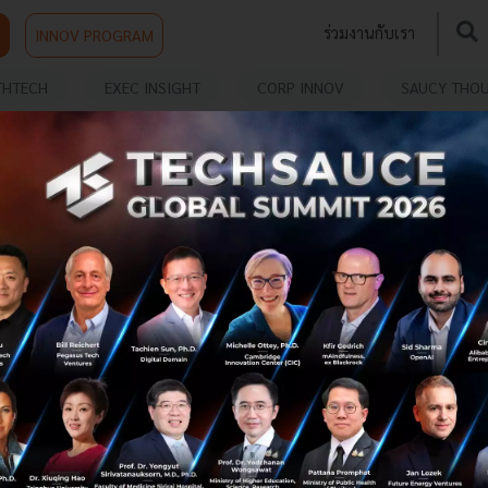
ร่วมงานกับเรา
INNOV PROGRAM
THTECH
EXEC INSIGHT
CORP INNOV
SAUCY THO
RES
Anurak Eco-Lodges ดึงนักท่องเที่ยวมา ‘ปลูกให้
เป็นป่า’ สานต่อทำธุรกิจบนหลักการ Sustainability
Eco-Lodges อย่าง Anurak Community Lodge ผลักดัน ‘ปลูก
ให้เป็นป่า’ ชวนนักท่องเที่ยวให้มีส่วนร่วมในการฟื้นฟูป่าและ
ระบบนิเวศ อีกหนึ่งโครงการของ YAANA Ventures ที่มุ่งสร้าง
One-stop tra...
พฤษภาคม 13, 2020
| By
Chayanit Dasree
0