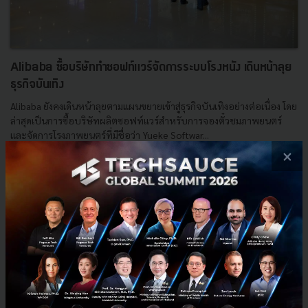
Alibaba ซื้อบริษัททำซอฟท์แวร์จัดการระบบโรงหนัง เดินหน้าลุย
ธุรกิจบันเทิง
Alibaba ยังคงเดินหน้าลุยตามแผนขยายเข้าสู่ธุรกิจบันเทิงอย่างต่อเนื่อง โดย
ล่าสุดเป็นการซื้อบริษัทผลิตซอฟท์แวร์สำหรับการจองตั๋วชมภาพยนตร์
และจัดการโรงภาพยนตร์ที่มีชื่อว่า Yueke Softwar...
×
เมษายน 23, 2015
| By
Techsauce Team
0
News
Movie
Yueke
China
Alibaba