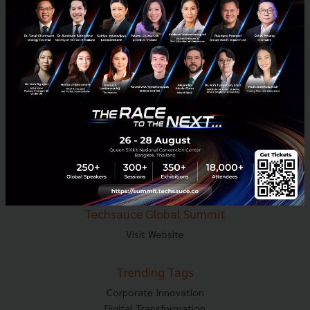
E-mail :
contact@techsauce.co
Tel : 02-001-5375
Mobile : 06-4658-9500
Techsauce Media
About Techsauce
Techsauce Services
Privacy Policy
ส่งบทความ
Techsauce Global Summit
Visit Website
Trending Tags
Corporate Innovation
Digital Transformation