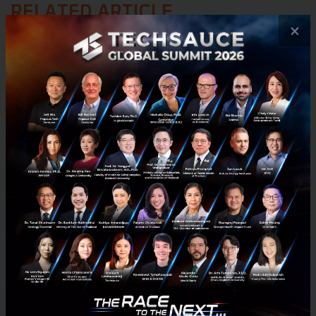
RELATED ARTICLE
×
3 เรื่องที่ประเทศไทยต้อง Focus สร้างคน–นวัตกรรม–ปฏิรูป
ระบบราชการ เพื่อยกระดับขีดความสามารถประเทศ
นายอนุทิน ชาญวีรกูล นายกรัฐมนตรีและรัฐมนตรีว่าการกระทรวง
มหาดไทย กล่าวปาฐกถาพิเศษในหัวข้อ “ฝ่าวิกฤติ รับมือระเบียบโลก