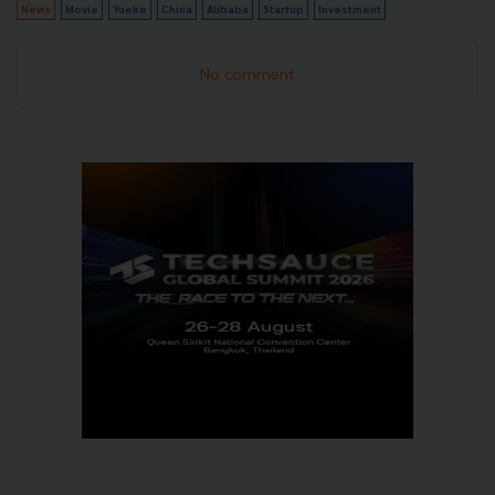
News
Movie
Yueke
China
Alibaba
Startup
Investment
No comment