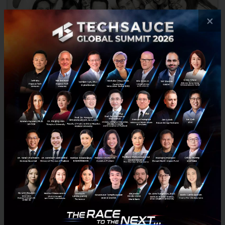
×
WearYouWant ธุรกิจอีคอมเมิร์ซด้านแฟชั่น ประสบความสำเร็จ
การระดมทุนระดับ Series B
WearYouWant หนึ่งใน Startup ไทยที่ดำเนินธุรกิจอีคอมเมิร์ซด้านแฟชั่น
พึ่งประกาศข่าวดีวันนี้สดๆ ร้อนๆ เมื่อได้รับเงินทุนสนับสนุนระดับ Series B
เป็นที่เรียบร้อยจากผู้เล่นยักษ์ใหญ่ด้าน...
กันยายน 24, 2015
| By
Techsauce Team
0
News
ZOZOTOWN
Thailand
Starttoday
Investment