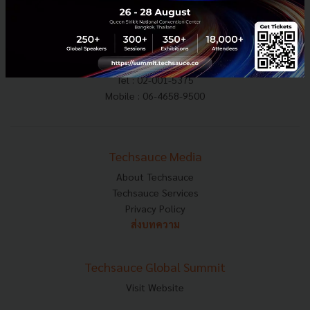
E-mail :
contact@techsauce.co
Tel : 02-001-5375
Mobile : 06-4658-9500
Techsauce Media
About Techsauce
Techsauce Services
Privacy Policy
ส่งบทความ
Techsauce Global Summit
Visit Website