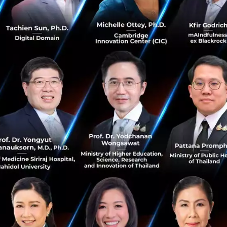
็นรัฐมนตรีช่วยว่าการกระทรวงการแปลงดิจิทัลเพื่อการพัฒนาด
a City มีประสบการณ์มากกว่าสิบปีในการจัดการไอที อีกทั้งยังก
เพาะสตาร์ทอัพที่ประสบความสำเร็จหลายแห่ง รวมถึง Adtelli
วิดีโอของอเมริกา และ Intersog บริษัท Outsource ซึ่งรวมอยู
าโกตามการจัดอันดับของ Clutch และ TOP-10 สุดยอดนายจ้างใ
แหน่ง Best CEO/COO — IT BIZ AWARDS 2015 และในปี 2016 เ
จัดอันดับ 25 ผู้นำธุรกิจที่บุกเบิกในยูเครน เขาจบ MBA (Univer
A (Columbia University)
nni
, United Nations
าชิกที่อายุน้อยที่สุดของ UN Youth Advisory Group on Cl