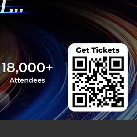
ภูมิอากาศและ
อง Climate
0 คนในกว่า 40
นของสหรัฐอเมริกา
ติว่าด้วยการ
he New York
hoka และ American