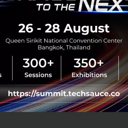
นนักเคลื่อนไหวชาวอิหร่าน-อเมริกันที่กำลังศึกษาวิทยาศาสตร์
หาวิทยาลัยสแตนฟอร์ด เธอเป็นผู้ก่อตั้งและกรรมการบริหารข
นองค์กรไม่แสวงผลกำไรระดับนานาชาติที่มีอาสาสมัครกว่า 9,00
เพื่อแปลข้อมูลสภาพอากาศเป็นกว่า 100 ภาษา เธอเป็นตัวแท
ยุน้อยที่สุดในการก่อตั้งกลุ่มที่ปรึกษาเยาวชนแห่งสหประชาชา
ูมิอากาศ เธอดำรงตำแหน่งคณะกรรมการและที่ปรึกษาของ T
omic Forum, Inkey List, Iris Project, JUV Consulting, As
erbacka