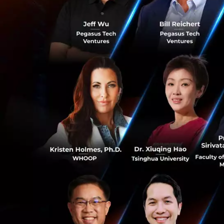
Alex Bornyakov เป
หัวหน้าโครงการ Dii
บริษัทและศูนย์บ่ม
การสร้างรายได้จาก
Developers ในชิค
2015 เขาได้รับตำ
อันดับให้อยู่ในการ
Brunswick) และ MP
2. Sophia Kia
0
Youngest Advisor
Sophia Kianni สม