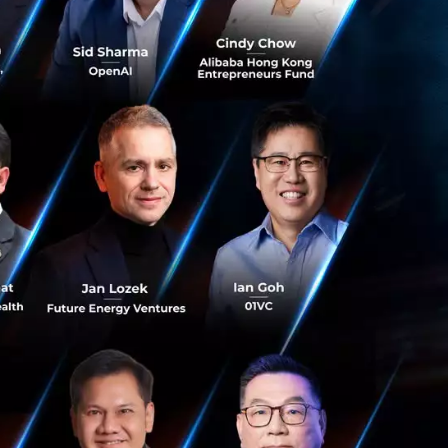
้านไอทีของยูเครน
่อตั้งและบริหาร
gent แพลตฟอร์ม
่ใน TOP-5 App
น Odessa ซึ่งในปี
ขาได้รับการจัด
sity of New
imate Change