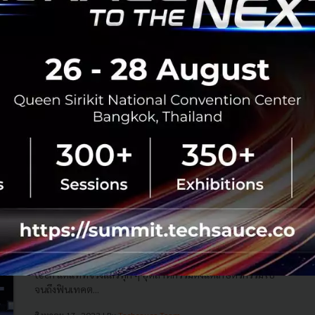
Climate Technology Opportunities for
Southeast Asia's Future
Alina Truhina and Paul Ark, The founding partner and the
venture partner of The Radical Fund, early-stage
venture capital for tech-enabled startups that focus on
climate change gav...
August 17, 2023
| By
Khanit Kaewthamanukul
9
Tech & Biz
paul-ark
climate-tech
climate-change
techsauce-global-summit-2023
Climate Tech โอกาสแห่งอนาคตของเอเชียตะวัน
ออกเฉียงใต้
หากพูดถึงในเรื่องของ Climate Tech แน่นอนว่าหลาย ๆ คน
อาจนึกถึงเรื่อง Solar, EVs หรือแม้แต่ Decarbonisation clean
tech แต่แท้ที่จริงแล้วทุก ๆ อุตสาหกรรมตั้งแต่เกษตรกรรมไป
จนถึงฟินเทคต...