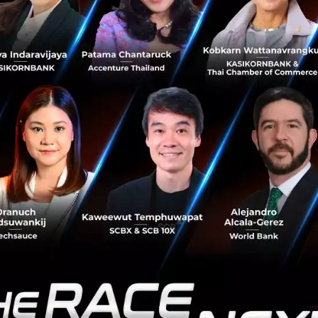
กลับลดลงจากสถานการณ์โควิดระบาด บทความนี้จึงนำไอเดีย
ลดช่องว่างมาให้อ่านกั...
สิงหาคม 18, 2023
| By
Techsauce Team
0
News
mqdc
การศึกษา
education
metaverse
คำทำนายจาก Brett King 40 ปีข้างหน้าเศรษฐกิจ
เอเชียจะเป็นยังไง ?
หัวข้อ ‘Asia in 2050’ บรรยายโดยคุณ Brett King นักอนาคต
วิทยาและผู้ทรงอิทธิพลด้าน Fintech ระดับโลก ซึ่งในหัวข้อนี้
จะพาคุณข้ามเวลาไปยังภูมิภาคเอเชียในปี 2050 พร้อมคาด
การณ์เศรษฐกิจและอ...
สิงหาคม 18, 2023
| By
Techsauce Team
1
Tech & Biz
TSGS2023
brett-king
Techsauce global summit 2023