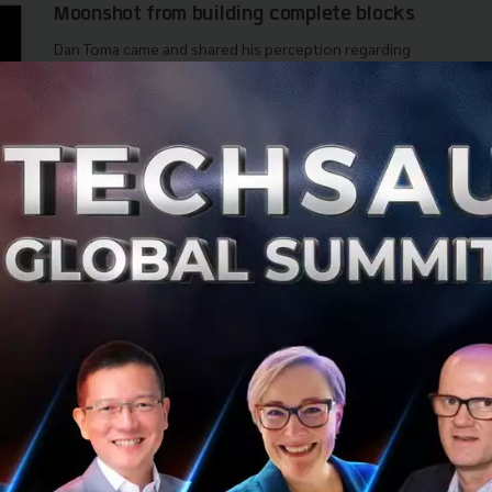
Moonshot from building complete blocks
Dan Toma came and shared his perception regarding
building system at Techsauce Global Summit 2023. He
began with a moonshot or system composed of 5
components that build 5 blocks....
August 23, 2023
| By
Techsauce Team
0
Tech & Biz
dan-toma
moonshot-mission
techsauce-global-summit-2023
ดวงจันทร์ไม่พอต้องไปอวกาศ 5 กุญแจสู่การสร้าง
นวัตกรรม เหนือกว่า Moonshot ที่องค์กรต้องมี
ในงาน Techsauce Global Summit 2023 เวที Corporate
Innovation เราได้มีโอกาสต้อนรับ Dan Toma ที่มาร่วมแบ่งปัน
มุมมองการสร้างระบบ Moonshot ในองค์กร...
สิงหาคม 22, 2023
| By
Techsauce Team
0