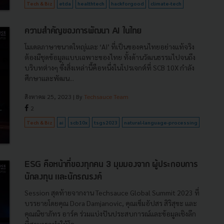
Tech & Biz
etda
healthtech
hackforgood
climate-tech
ความสำคัญของการพัฒนา AI ในไทย
โมเดลภาษาขนาดใหญ่และ ‘AI’ ที่เป็นของคนไทยอย่างแท้จริง
ต้องมีชุดข้อมูลแบบเฉพาะของไทย ทั้งด้านวัฒนธรรมไปจนถึง
บริบทต่างๆ ซึ่งสิ่งเหล่านี้คือหนึ่งในโปรเจกต์ที่ SCB 10X กำลัง
ศึกษาและพัฒน...
สิงหาคม 25, 2023
| By
Techsauce Team
2
Tech & Biz
ai
scb10x
tsgs2023
natural-language-processing
ESG คือหน้าที่ของทุกคน 3 มุมมองจาก ผู้ประกอบการ
นักลงทุน และนักรณรงค์
Session สุดท้ายจากงาน Techsauce Global Summit 2023 ที่
บรรยายโดยคุณ Dora Damjanovic, คุณเข็มอัปสร สิริสุขะ และ
คุณณิชาภัทร อาร์ค ร่วมแบ่งปันประสบการณ์และข้อมูลเชิงลึก