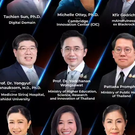
Tech & Biz
dan-toma
moonshot-mission
techsauce-global-summit-2023
StartUP@Taipei Leads Top 10 New
Startups to Advance into Thailand
StartUP@Taipei participated for the first time in the
Techsauce Global Summit 2023, a prominent startup
event in Thailand....
August 22, 2023
| By
Techsauce Team
20
PR News
startup
tsgs2023
Techsauce global summit 2023
พัฒนา Metaverse มาช่วยลดความเหลื่อมล้ำด้าน
'การศึกษา'
เพื่อลดช่องว่างระหว่าง 'การพัฒนาเทคโนโลยี Metaverse ที่
รุดหน้าไปมาก ในขณะเดียวกัน 'ความเสมอภาคด้านการศึกษา'