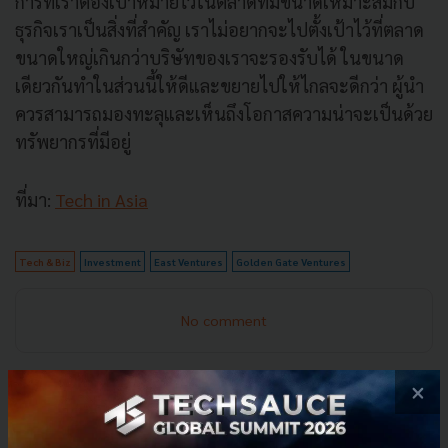
การที่เราต้องเป้าหมายไว้ในตลาดที่มีขนาดเหมาะสมกับ
ธุรกิจเราเป็นสิ่งที่สำคัญ เราไม่อยากจะไปตั้งเป้าไว้ที่ตลาด
ขนาดใหญ่เกินกว่าบริษัทของเราจะรองรับได้ ในขนาด
เดียวกันทำในส่วนนี้ให้ดีและขยายไปให้ไกลจะดีกว่า ผู้นำ
ควรสามารถมองทะลุและเห็นถึงโอกาสความน่าจะเป็นด้วย
ทรัพยากรที่มีอยู่
ที่มา:
Tech in Asia
Tech & Biz
Investment
East Ventures
Golden Gate Ventures
No comment
×