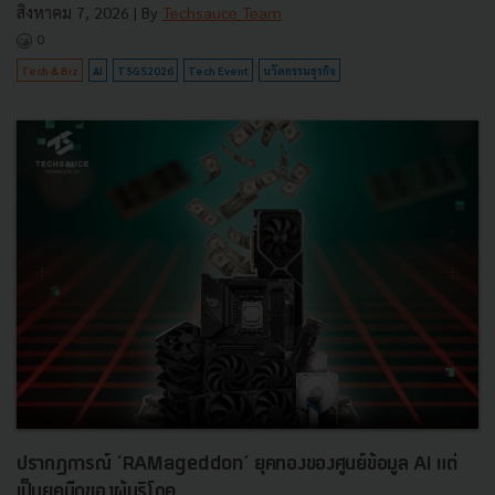
สิงหาคม 7, 2026
| By
Techsauce Team
0
Tech & Biz
AI
TSGS2026
Tech Event
นวัตกรรมธุรกิจ
ปรากฏการณ์ ‘RAMageddon’ ยุคทองของศูนย์ข้อมูล AI แต่
เป็นยุคมืดของผู้บริโภค