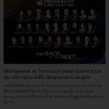
ไฮไลต์ Speaker งาน Techsauce Global Summit 2026
ส่อง 300+ ผู้นำระดับชั้นำ ปักหมุดอนาคต AI และธุรกิจ
เจาะลึกไฮไลต์ Speaker งาน Techsauce Global Summit 2026 รวม
ผู้นำความคิดระดับโลกกว่า 300+ คนจาก OpenAI, World Bank,
Alibaba และองค์กรชั้นนำของไทย พร้อมพาธุรกิจคุณร่วมค้นหาคำตอบ
ใน "Th...