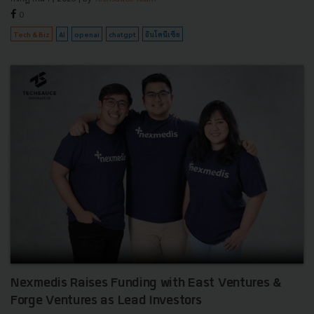
0
Tech & Biz
AI
openai
chatgpt
อินโดนีเซีย
Nexmedis Raises Funding with East Ventures &
Forge Ventures as Lead Investors