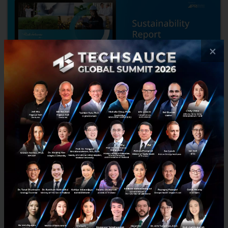
×
East Ventures launches its annual Sustainability
Report 2024
East Ventures launched East Ventures Sustainability Report 2024.
This report demonstrates East Ventures’ continuous efforts and
progress in integrating Environmental, Social, and G...
April 23, 2024
| By
Techsauce Team
12
PR News
east-ventures
sustainability report