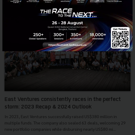
East Ventures consistently races in the perfect
storm: 2023 Recap & 2024 Outlook
In 2023, East Ventures successfully raised US$380 million in
multiple funds. The company also sealed 63 deals, welcoming 29
new portfolio companies while disbursing nearly US$80 mi...