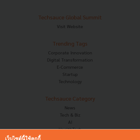
Techsauce Global Summit
Visit Website
Trending Tags
Corporate Innovation
Digital Transformation
E-Commerce
Startup
Technology
Techsauce Category
News
Tech & Biz
AI
HealthTech
Exec Insight
เว็บไซต์นี้ใช้คุกกี้