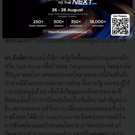
ไปที่โอกาสและความท้าทายเฉพาะ ไม่ใช่การทำแบบ
หว่านแห ยกตัวอย่าง Roadmap ที่มักจะลิสต์สิ่งที่ต้องทำไว้
มากมาย แต่ขาดความชัดเจนในทางปฏิบัติ โดยได้เสนอไอ
เดียการทำโมเดลแปลภาษาหมูเด้ง เพื่อสื่อถึงการโฟกัสที่
ชัดเจนและการใช้ประโยชน์จากสิ่งที่มีอยู่แล้วในประเทศ
ดร.สันติธาร
แนะนำให้ภาครัฐจัดตั้งคณะทำงานเฉพาะกิจ
หรือ Task Force เพื่อกำหนด Targeted policy โดยมุ่งเน้น
ที่ปัญหาและโอกาสของประเทศไทย นอกจากนี้ยังเสริมอีก
ว่า ควรมีตัวแทนจากหลายภาคส่วน ทั้งภาครัฐ เอกชน ผู้ใช้
งาน และคนรุ่นใหม่ เพื่อให้เกิดมุมมองที่หลากหลาย พี่
ต้นสนเน้นย้ำว่า การมีคนรุ่นใหม่ในทีมมีความสำคัญอย่าง
ยิ่ง เพราะพวกเขาเข้าใจการเปลี่ยนแปลงและมองเห็นโอ
กาสใหม่ๆ ได้ดีกว่า Task Force จะเป็นหน่วยงานหลักใน
การขับเคลื่อนและกำหนดนโยบาย AI ของประเทศ แก้
ปัญหาการทำงานแบบแยกส่วน และสร้างสมดุลระหว่าง