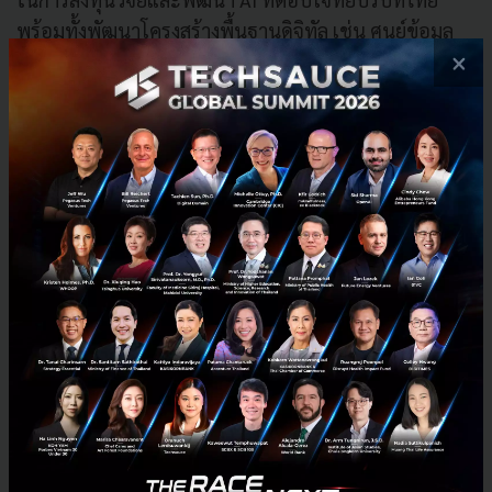
พร้อมทั้งพัฒนาโครงสร้างพื้นฐานดิจิทัล เช่น ศูนย์ข้อมูล
×
และระบบคลาวด์ที่ปลอดภัย ควบคู่กับการกำหนดนโยบาย
ที่เหมาะสม หลีกเลี่ยงการลอกเลียนแบบจากต่างประเทศที่
อาจไม่สอดคล้องกับความต้องการของไทย
นอกจากนี้ การออกกฎระเบียบที่สมดุล สนับสนุนนวัตกรรม
แต่ยังคำนึงถึงความปลอดภัย จริยธรรม และความเป็นส่วน
ตัว จะช่วยวางรากฐานการพัฒนา AI อย่างยั่งยืน
บทบาทของภาครัฐในการพัฒนา AI
ดร.พัทน์
ชี้ให้เห็นถึงความหลากหลายของโมเดล AI และ
ความท้าทายในการพัฒนา โดยเฉพาะ Fundamental
Model ที่ต้องใช้ทรัพยากรมหาศาล และได้เสนอว่ารัฐบาล
ไทยควรมีนโยบายที่เจาะจง หรือ Targeted Policy มุ่งเป้า