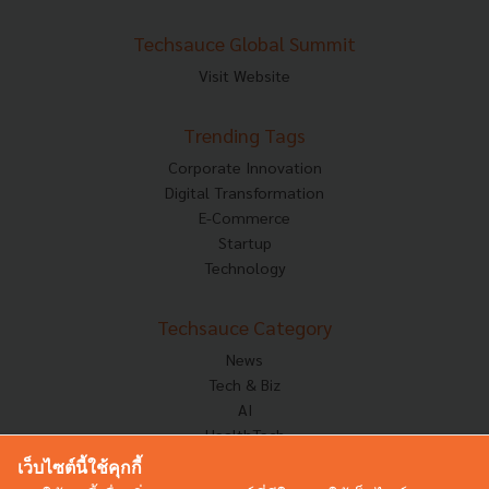
Techsauce Global Summit
Visit Website
Trending Tags
Corporate Innovation
Digital Transformation
E-Commerce
Startup
Technology
Techsauce Category
News
Tech & Biz
AI
HealthTech
Exec Insight
เว็บไซต์นี้ใช้คุกกี้
Corp Innov