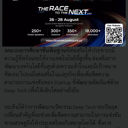
กำหนดระยะเวลาให้ทดลองได้ไม่เกิน 2 ปี เพื่อดูผลกระทบ
แล้วนำมาเป็นข้อมูลสร้างมาตรการรองรับที่เหมาะสมต่อ
ไป
ส่วนในระยะกลางและยาว ภาครัฐจำเป็นต้องวางแผน
รองรับทั้งระบบเพื่อให้เกิด Ecosystem ที่สมบูรณ์ ทั้งการ
อ
อกแบบการศึกษาขั้นพื้นฐาน
ที่ส่งเสริมให้ประชากรมี
ความรู้ที่พร้อมจะใช้งานเทคโนโลยีที่สูงขึ้น ส่งเสริมการ
พัฒนาเทคโนโลยีขั้นสูงด้วยความเข้าใจและมีเป้าหมาย
ชัดเจน ไปจนถึงส่งเสริมในแง่ธุรกิจเพื่อเพิ่มขีดความ
สามารถการแข่งขันของ Startup ที่พัฒนาผลิตภัณฑ์ด้วย
Deep Tech เพื่อให้เติบโตอย่างยั่งยืน
จะเห็นได้ว่าการพัฒนานวัตกรรม Deep Tech จะเป็นจุด
เปลี่ยนสำคัญที่จะช่วยเพิ่มขีดความสามารถในการแข่งขัน
ทางเศรษฐกิจให้ประเทศไทยกับตลาดโลกได้ ซึ่งการ