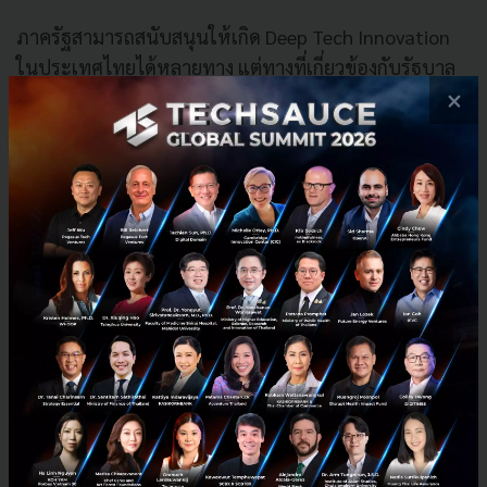
ภาครัฐสามารถสนับสนุนให้เกิด Deep Tech Innovation
ในประเทศไทยได้หลายทาง แต่ทางที่เกี่ยวข้องกับรัฐบาล
โดยตรงจะเป็นในส่วนของ
การจัดการข้อกำหนดหรือ
×
มาตรการที่ส่งผลต่อการวิจัยและพัฒนา Deep Tech
Innovation
เพราะการพัฒนาเทคโนโลยีขั้นสูงมักต้อง
อาศัยการทดลองประสิทธิภาพซึ่งอาจอยู่นอกเหนือ
มาตรฐานทางกฎหมายหรือเป็นประเด็นอ่อนไหวสังคมใน
เวลานี้ จึงจำเป็นต้องมี
พื้นที่ทดลองหรือ Sandbox
เพื่อให้
ผู้ประกอบการที่มีความพร้อมได้ลงมือทดสอบผลิตภัณฑ์
ก่อนนำไปผลิตเพื่อขายจริง ซึ่ง Sandbox เป็นส่วนที่
สนับสนุนที่สามารถทำได้ในระยะสั้นเท่านั้น เพราะต้อง
พิจารณาเป็นรายกรณี รวมทั้งต้องกำหนดกรอบเวลา
ชัดเจนเพื่อควบคุมผลกระทบจากการทดลองให้อยู่ใน
ขอบเขตที่ดูแลได้ เช่นในสิงคโปร์ซึ่งพิจารณาเปิด
Sandbox สำหรับผู้พัฒนา Deep Tech ในแวดวงการเงิน ที่