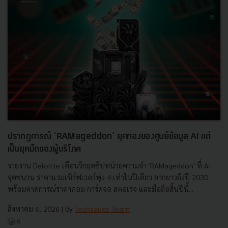
ปรากฏการณ์ ‘RAMageddon’ ยุคทองของศูนย์ข้อมูล AI แต่
เป็นยุคมืดของผู้บริโภค
รายงาน Deloitte เตือนวิกฤตชิปหน่วยความจำ 'RAMageddon' ที่ AI
จุดชนวน ราคาแรมเซิร์ฟเวอร์พุ่ง 4 เท่าในปีเดียว ลากยาวถึงปี 2030
พร้อมคาดการณ์ราคาคอม การ์ดจอ สตอเรจ และมือถือสิ้นปีนี้...
สิงหาคม 6, 2026
| By
Techsauce Team
0