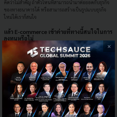
คิดว่าไม่สำคัญ ถ้าตัวไหนที่สามารถนำมาต่อยอดกับธุรกิจ
ของทางธนาคารได้ หรือสามารถสร้างเป็นรูปแบบธุรกิจ
ใหม่ได้เราก็สนใจ
แล้ว E-commerce เข้าค่ายที่ทางนี้สนใจในการ
ลงทุนหรือไม่
×
คุณอาทิตย์: แน่นอนครับ E-commerce จะเป็นหนึ่งในตัว
หลักที่เข้ามาแน่นอน แต่ว่ากำลังจะเปรียบเทียบให้เห็นว่า
เพิ่งเริ่มธุรกิจ เริ่มมาสักพักหรือกระทั่งมี proven cases แล้ว
ได้หมด จะเป็นทั้งการลงทุนหรือพาร์ทเนอร์กันก็ได้ เรา
เปิดหมด
เราจะได้เห็นโครงการนี้เปิดตัวเมื่อไหร่?
คุณอาทิตย์: เราต้องการจะทำทุกอย่างให้เร็วที่สุด จุดที่
ทำให้ช้าก็คือความเป็นธนาคาร ก็จะมีเรื่องของกฎเกณฑ์
เข้ามาเกี่ยว ซึ่งขณะนี้ก็เป็นไปได้ด้วยดี ทางธนาคารแห่ง