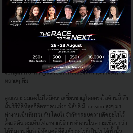
ประเทศไทยก็ตื่นตัวมาก แล้วให้การสนับสนุนเราอย่างดี
เมื่อผ่านช่วงนี้แล้ว ที่เหลือทางคุณโจ้เองก็จะต้องมีทีมที่ดี
เราไม่อยากได้คนที่มาจากธนาคาร เพราะทางธนาคารก็มี
คนไม่พอ เราก็อยากจะได้ทีมใหม่ๆ คนรุ่นใหม่ๆ กันเข้ามา
ซึ่งเป็นเรื่องที่ต้องใช้เวลาระดับนึง นอกเหนือจาก 50 ล้าน
เหรียญสหรัฐฯ แล้ว เรายังกันเงินประมาณปีละ 500 ล้าน
บาท จากกำไรของธนาคาร เอาเข้าไปเป็นงบพัฒนาและ
วิจัย (Research & Development) ให้ห้องแลปสามารถจะมี
งบที่ดูแลเรื่องคน ดูแลเรื่องการทดลอง เพราะเราจะสร้าง
หลายๆ ทีม
คุณธนา:
ผมเองไม่ได้มีความเชี่ยวชาญโดยตรงในด้านนี้ ดัง
นั้นวิธีที่ดีที่สุดก็คือหาคนเก่งๆ นิสัยดี มี passion สูงๆ มา
ทำงานเป็นทีมร่วมกัน โดยไม่จำกัดกรอบความคิดอะไรไว้
ตั้งแต่ต้น ผมเติบโตมาจากวิธีการทำงานในความเชื่อว่า ถ้า
ได้ทีมงานที่เก่ง มีทัศนคติที่ดีแล้ว อะไรก็เป็นไปได้ทั้งนั้น