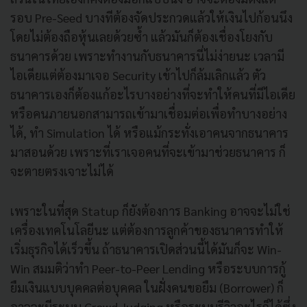
รอบ Pre-Seed บางทีต้องจัดประกวดแล้วให้เงินไปก้อนนึง
โดยไม่ต้องถือหุ้นเลยด้วยซ้ำ แล้วมันก็ต้องเชื่องโยงกับ
ธนาคารด้วย เพราะทำงานกับธนาคารนี่ไม่ง่ายนะ เวลามี
ไอเดียแต่ต้องมาเจอ Security เข้าไปก็ล้มเลิกแล้ว ตัว
ธนาคารเองก็ต้องแก้อะไรบางอย่างที่จะทำให้คนที่มีไอเดีย
หรือคนภายนอกสามารถเข้ามาเชื่อมต่อเพื่อทำบางอย่าง
ได้, ทำ Simulation ได้ หรือแม้กระทั่งเอาคนจากธนาคาร
มาสอนด้วย เพราะที่เราเจอคนที่จะเข้ามาช่วยธนาคาร ก็
จะตายตรงเจาะไม่ได้
เพราะในที่สุด Statup ก็ยังต้องการ Banking อาจจะไม่ใช่
เครื่องเทคโนโลยีนะ แต่ต้องการลูกค้าของธนาคารทำให้
เริ่มธุรกิจได้เร็วขึ้น ถ้าธนาคารเปิดส่วนนี้ได้มันก็จะ Win-
Win สมมติว่าทำ Peer-to-Peer Lending หรือระบบการกู้
ยืมเงินแบบบุคคลต่อบุคคล ในฝั่งคนขอยืม (Borrower) ก็
อาจจะมีระบบ Crowd Judging หรือระบบรีวิวอะไรก็ได้ซึ่ง