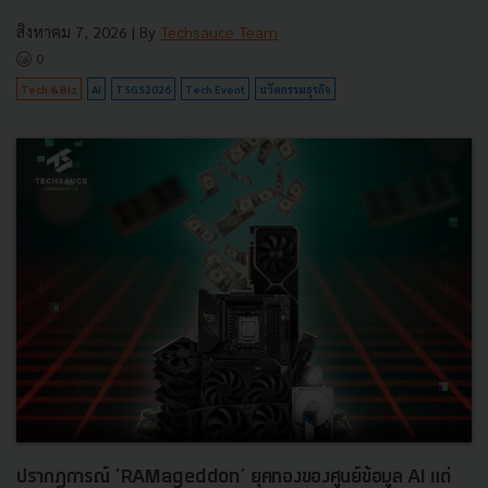
สิงหาคม 7, 2026
| By
Techsauce Team
0
Tech & Biz
AI
TSGS2026
Tech Event
นวัตกรรมธุรกิจ
ปรากฏการณ์ ‘RAMageddon’ ยุคทองของศูนย์ข้อมูล AI แต่