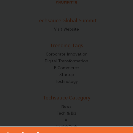
ส่งบทความ
Techsauce Global Summit
Visit Website
Trending Tags
Corporate Innovation
Digital Transformation
E-Commerce
Startup
Technology
Techsauce Category
News
Tech & Biz
AI
HealthTech