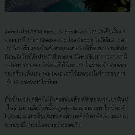
Airbnb ย่อมาจาก AirBed & Breakfast โดยไอเดียเริ่มมา
จากการที่ Brian Chesky และ Joe Gebbia ไม่มีเงินจ่ายค่า
เช่าห้องพัก และเป็นจังหวะเหมาะพอดีที่
ซานฟรานซิสโก
มีงานอีเว้นท์ดั
งประจำปี พวกเขาจึงหาเงินมาจ่ายค่าเช่าห้
องโดยประกาศแบ่งห้องพักให้คนเช่
า ในห้องพักพวกเขา
จะเตรียมเตียงลม (Air bed) เอาไว้และจะมีบริการอาหาร
เช้า (Breakfast) ให้ด้วย
ถ้าเป็นช่วงปกติคงไม่มี
ใครสนใจห้องพักของพวกเขาซักเท่
าไหร่ แต่งานอีเว้นท์นี้ดึงดูดผู้
คนมามากมายทำให้ห้องพั
ก
ในโรงแรมแถวนั้นเต็มหมดแล้ว ผลคือห้องพักเตียงลมของ
พวกเขามี
คนสนใจจองอย่างรวดเร็ว