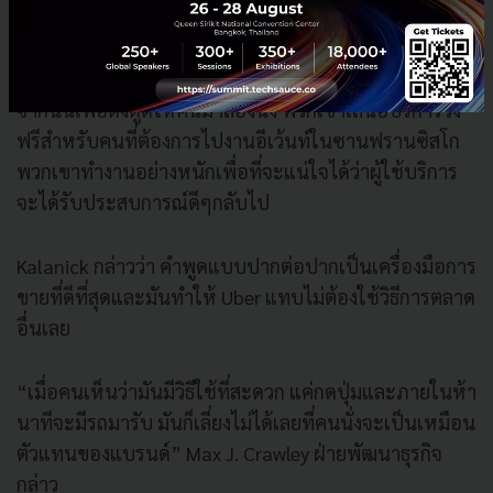
มี 3 คนจากทั้งหมด 10 คนที่โทรไปแล้วสนใจที่จะลอง
จากนั้นเพื่อดึงดูดให้คนมาลองนั่
ง พวกเขาเสนอบริการวิ่ง
ฟรีสำหรั
บคนที่ต้องการไปงานอีเว้นท์
ในซานฟรานซิสโก
พวกเขาทำงานอย่างหนักเพื่อที่
จะแน่ใจได้ว่าผู้ใช้บริการ
จะได้
รับประสบการณ์ดีๆกลับไป
Kalanick กล่าวว่า คำพูดแบบปากต่อปากเป็นเครื่องมื
อการ
ขายที่ดีที่สุดและมันทำให้ Uber แทบไม่ต้องใช้วิธีการตลาด
อื่
นเลย
“เมื่อคนเห็นว่ามันมีวิธีใช้ที่
สะดวก แค่กดปุ่มและภายในห้า
นาทีจะมี
รถมารับ มันก็เลี่ยงไม่ได้เลยที่คนนั่
งจะเป็นเหมือน
ตัวแทนของแบรนด์” Max J. Crawley ฝ่ายพัฒนาธุรกิจ
กล่าว