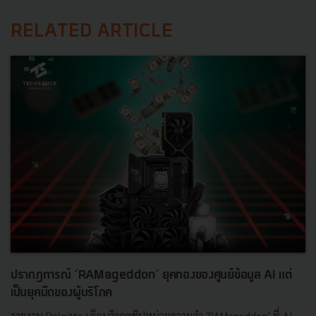
RELATED ARTICLE
ปรากฏการณ์ ‘RAMageddon’ ยุคทองของศูนย์ข้อมูล AI แต่
เป็นยุคมืดของผู้บริโภค
รายงาน Deloitte เตือนวิกฤตชิปหน่วยความจำ 'RAMageddon' ที่ AI