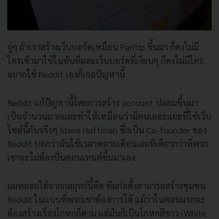
จู่ๆ ถ้าเราสร้างเว็บบอร์ดเหมือน Pantip ขึ้นมา ก็คงไม่มี
ใครเข้ามาใช้ในทันที
และเว็บบอร์ดที่เงียบๆ ก็คงไม่มีใคร
อยากใช้ Reddit เองก็เจอปัญหานี้
Reddit แก้ปัญหานี้โดยการสร้าง account ปลอมขึ้นมา
เป็นจำนวนมากและทำให้
เหมือนว่ามีคนเยอะแยะที่ใช้เว็
บ
ไซต์นี้กันจริงๆ Steve Huffman ซึ่งเป็น Co-founder ของ
Reddit บอกว่ามันใช้เวลาหลายเดือนเลยที
เดียวกว่าที่พวก
เขาจะไม่ต้องปั่
นคอนเทนต์ขึ้นมาเอง
ผลพลอยได้จากกลยุทธ์นี้คือ ทีมก่อตั้งสามารถสร้างชุมชน
Reddit ในแบบที่พวกเขาต้องการได้ แม้ว่าในตอนแรกจะ
ต้องสร้างเรื่
องโกหกก็ตาม แต่มันก็เป็นโกหกสีขาว (White