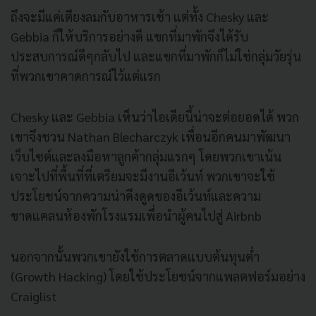
ถึงจะมีแค่เตียงลมกับอาหารเช้า แต่ทั้ง Chesky และ
Gebbia ก็ให้บริการอย่างดี แขกที่มาพักจึงได้รับ
ประสบการณ์
ดีๆกลับไป และแขกที่มาพักก็ไม่ใช่กลุ่มวั
ยรุ่น
ที่พวกเขาคาดการณ์ไว้แต่
แรก
Chesky และ Gebbia เห็นว่าไอเดียนี้น่าจะต่อยอดได้ พวก
เขาจึงชวน Nathan Blecharczyk เพื่อนอีกคนมาพัฒนา
เว็บไซต์
และลงมือหาลูกค้ากลุ่มแรกๆ โดยพวกเขาเน้น
เจาะไปที่พื้นที่
ที่เตรียมจะมีงานอีเว้นท์ พวกเขาจะใช้
ประโยชน์จากความน่
าดึงดูดของอีเว้นท์
และความ
ขาดแคลนห้องพักโรงแรมเพื่
อนำผู้คนไปสู่ Airbnb
นอกจากนั้นพวกเขายังใช้
การตลาดแบบต้นทุนต่ำ
(Growth Hacking) โดยใช้ประโยชน์จากแพลตฟอร์มอย่
าง
Craiglist