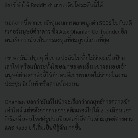
lie) ที่ทำให้ Reddit สามารถเติบโตระดับนี้ได้
นอกจากนี้พวกเขายังทุ่
มงบการตลาดมูลค่า 500$ ไปกับสติ
กเกอร์มนุษย์ต่างดาว ซึ่ง Alex Ohanian Co-founder อีก
คน เรียกว่ามันเป็นการลงทุนที่สมบู
รณ์แบบที่สุด
เขาพกมันไปทุกๆ ที่ เขาแปะมันไปทั่ว ไม่ว่าจะเป็นป้าย
เสาไฟ หรือแม้กระทั้งโฆษณาของคนอื่น เขาจะมอบเจ้า
มนุษย์ต่างดาวตัวนี้
ให้กับคนที่เขาพบเจอไม่ว่
าจะในงาน
ประชุม อีเว้นท์ หรือตามท้องถนน
Ohanian บอกว่ามันก็ไม่น่าจะเรียกว่
ากลยุทธ์การตลาดซัก
เท่าไหร่ แต่หลังจากกระจายสติกเกอร์ไปได้ 2-3 เดือน เขา
ก็เริ่มเห็นคนโพสต์รูปบนอิ
นเตอร์เน็ตกับเจ้ามนุษย์ต่างดาว
และ Reddit ก็เริ่มเป็นที่รู้จักมากขึ้น