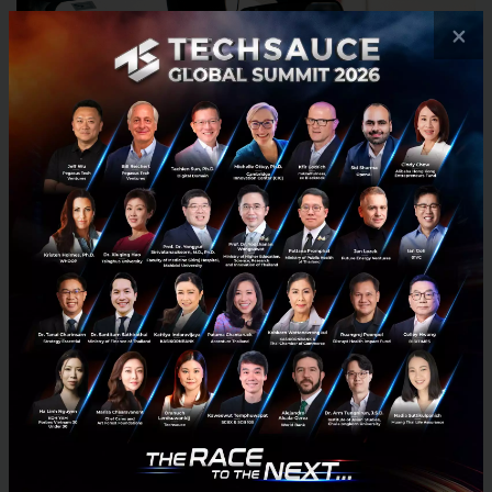
×
Garett Camp และ Travis Kalanick ต้องรีบไปงาน
LeWeb แต่พวกเขาก็ประสบปัญหาเพราะเรี
ยกแท็กซี่ได้
ยากมาก นี่จึงเป็นจุดเริ่มต้นของ UberCab ซึ่งเป็นชื่อเรียก
บริการรถยนต์
สีดำ
ในการหาคนขับคนแรก Kalanick ใช้วิธีการโทรศัพท์ไปหา
คนที่ขั
บรถสีดำและเสนอที่จะจ่
ายพวกเขาเป็นค่าจ้างรายชั่
วโมงถ้าเขาลองใช้แพลตฟอร์มที่
สองผู้ก่อตั้งสร้างขึ้น