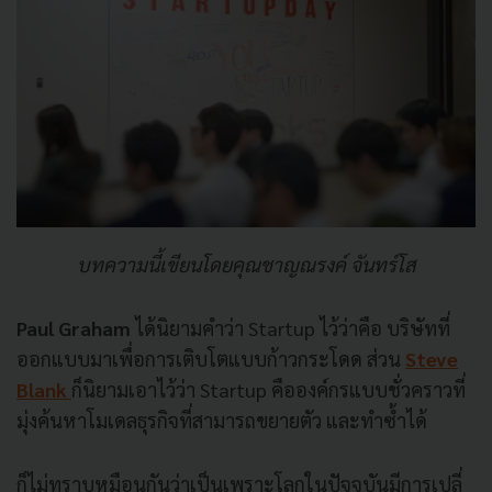
บทความนี้เขียนโดยคุณชาญณรงค์ จันทร์โส
Paul Graham
ได้นิยามคำว่า Startup ไว้ว่าคื
อ บริษัทที่
ออกแบบมาเพื่อการเติ
บโตแบบก้าวกระโดด ส่วน
Steve
Blank
ก็นิยามเอาไว้ว่า Startup คื
อองค์กรแบบชั่วคราวที่
มุ่งค้
นหาโมเดลธุรกิจที่สามารถขยายตัว และทำซ้ำได้
ก็ไม่ทราบหมือนกันว่าเป็
นเพราะโลกในปัจจุบันมีการเปลี่