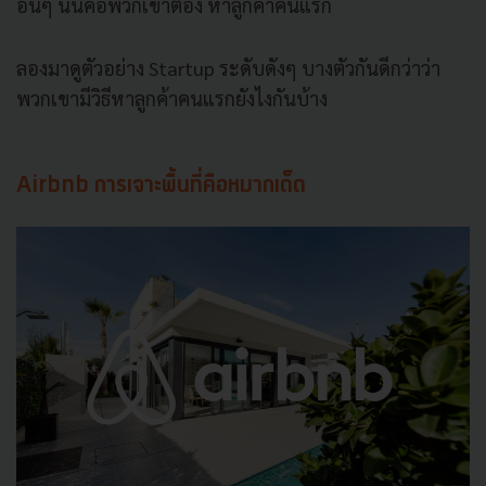
อื่นๆ นั่นคือพวกเขาต้อง หาลูกค้าคนแรก
ลองมาดูตัวอย่าง Startup ระดั
บดังๆ บางตัวกันดีกว่าว่า
พวกเขามีวิธีหาลูกค้าคนแรกยั
งไงกันบ้าง
Airbnb การเจาะพื้นที่คือหมากเด็ด