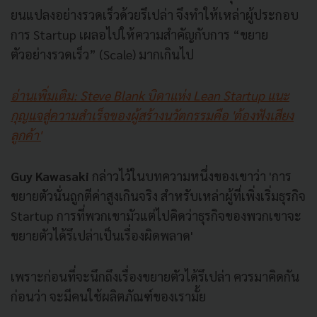
ยนแปลงอย่างรวดเร็วด้วยรึเปล่า จึงทำให้เหล่าผู้ประกอบ
การ Startup เผลอไปให้ความสำคัญกับการ “ขยาย
ตัวอย่างรวดเร็ว” (Scale) มากเกินไป
อ่านเพิ่มเติม: Steve Blank บิดาแห่ง Lean Startup แนะ
กุญแจสู่ความสำเร็จของผู้สร้างนวัตกรรมคือ 'ต้องฟังเสียง
ลูกค้า'
Guy Kawasaki
กล่าวไว้ในบทความหนึ่งของเขาว่า 'การ
ขยายตัวนั่นถูกตีค่าสูงเกิ
นจริง สำหรับเหล่าผู้ที่เพิ่งเริ่มธุ
รกิจ
Startup การที่พวกเขามั
วแต่ไปคิดว่าธุรกิ
จของพวกเขาจะ
ขยายตัวได้รึเปล่
าเป็นเรื่องผิดพลาด'
เพราะก่อนที่จะนึกถึงเรื่
องขยายตัวได้รึเปล่า ควรมาคิดกัน
ก่อนว่า จะมีคนใช้ผลิตภัณฑ์ของเรามั้ย