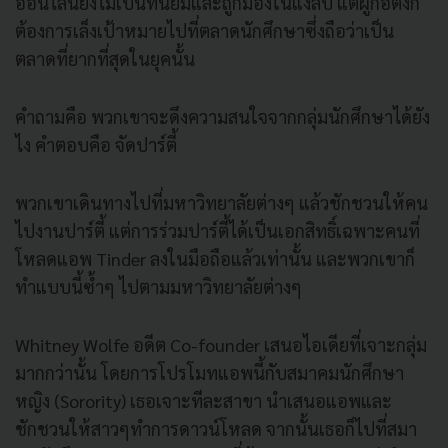
ออนไลน์ยังไม่เป็
นที่นิยมและถูกมองในแง่ลบ แต่ผู้ก่อตั้งก็
ต้องการเล็งเป้
าหมายไปที่ตลาดนักศึกษาซึ่งถื
อว่าเป็น
ตลาดที่ยากที่สุดในยุ
คนั้น
คำถามคือ พวกเขาจะดึงความสนใจจากกลุ่มนั
กศึกษาได้ยัง
ไง คำตอบคือ จัดปาร์ตี้
พวกเขาเดินทางไปที่มหาวิทยาลั
ยต่างๆ แล้วชักชวนให้คน
ไปงานปาร์ตี้ แต่การร่วมปาร์ตี้ได้เป็นเอกสิ
ทธิ์เฉพาะคนที่
โหลดแอพ Tinder ลงในมือถือแล้วเท่านั้น และพวกเขาก็
ทำแบบนี้ซ้ำๆ ไปตามมหาวิทยาลัยต่างๆ
Whitney Wolfe อดีต Co-founder เสนอไอเดียที่เจาะกลุ่ม
มากกว่
านั้น โดยการโปรโมทแอพนี้กับสมาคมนั
กศึกษา
หญิง (Sorority) เธอเจาะทีละสาขา นำเสนอแอพและ
ชักชวนให้
สาวๆทำการดาวน์โหลด จากนั้นเธอก็ไปที่สมา