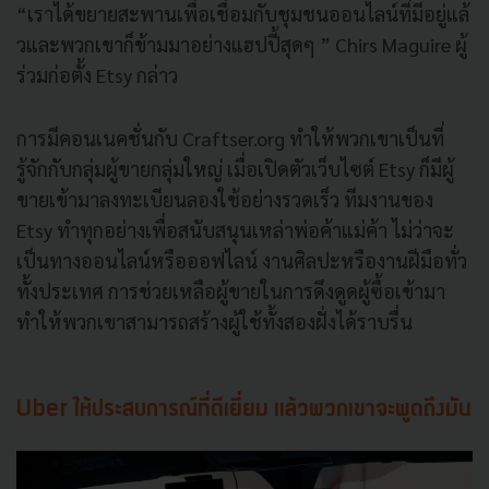
“เราได้ขยายสะพานเพื่อเชื่อมกั
บชุมชนออนไลน์ที่มีอยู่แล้
วและพวกเขาก็ข้ามมาอย่างแฮปปี้
สุดๆ ” Chirs Maguire ผู้
ร่วมก่อตั้ง Etsy กล่าว
การมีคอนเนคชั่นกับ Craftser.org ทำให้พวกเขาเป็นที่
รู้จักกับกลุ่มผู้ขายกลุ่มใหญ่ เมื่อเปิดตัวเว็บไซต์ Etsy ก็มีผู้
ขายเข้ามาลงทะเบี
ยนลองใช้อย่างรวดเร็ว ทีมงานของ
Etsy ทำทุกอย่างเพื่อสนับสนุนเหล่าพ่
อค้าแม่ค้า ไม่ว่าจะ
เป็นทางออนไลน์หรื
อออฟไลน์ งานศิลปะหรืองานฝีมือทั่ว
ทั้
งประเทศ การช่วยเหลือผู้ขายในการดึงดู
ดผู้ซื้อเข้ามา
ทำให้
พวกเขาสามารถสร้างผู้ใช้ทั้
งสองฝั่งได้ราบรื่น
Uber ให้ประสบการณ์ที่ดีเยี่ยม แล้วพวกเขาจะพูดถึงมัน