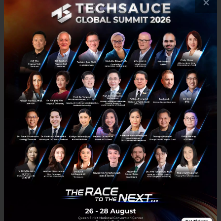
×
PR News
Airbnb
Hua Hin
COVID-19
Airbnb พลิกวิกฤตให้เป็นโอกาสอย่างไร ปั้นมูลค่าบริษัทสูงถึง 1
แสนล้านดอลลาร์ในช่วงโควิด-19
ในช่วงโควิด-19 เราจะเห็นได้ว่าธุรกิจที่ได้รับผลกระทบหนักสุดย่อมไม่พ้น