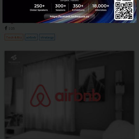
การท่องเที่ยวและการโรงแรม และ Airbnb Startup จองที่พักก็เป็นหนึ่งใน
นั้น ในปี 2020 บริษัทขาดทุนถึง 72% เมื่อเทีย...
กรกฎาคม 8, 2021
| By
Techsauce Team
105
Tech & Biz
airbnb
strategy