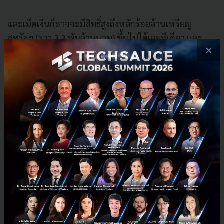
และเม็ดเงินก็อาจจะมีสิทธิ์สูงถึงหลักร้อยล้านเหรียญ
สหรัฐฯ (ราว 3.3 พันล้านบาท) ขึ้นไปได้เลยทีเดียว และ
×
บริษัทที่จะมาสนับสนุนเม็ดเงินระดับนี้ได้นั้น มักเป็นกลุ่ม
ทุนที่มักจะลงทุนโดยองค์กรที่เป็น private equity firm
กลุ่มกองทุนป้องกันความเสี่ยง ชื่อบริษัทที่เรามักจะคุ้นๆ หู
ก็อย่างกลุ่ม Goldman Sachs, Morgan Stanley, DST,
Tiger และกลุ่มธนาคารเพื่อการลงทุนต่างๆ
แม้ว่าตัวเลขอาจจะไม่ได้มีความแน่นอนถึงการสนับสนุนใน
ระดับต่างๆ และในแต่ละภูมิภาคอาจมีการนิยามที่แตกต่าง
กันไปบ้าง แต่ทั้งหมดนี้ก็เป็นสิ่งที่ทีมงานนำมาบอกเล่าให้
บรรดา Startup ไทยได้มีข้อมูลไว้อ้างอิงเพิ่มเติม สุดท้าย
ทีมงาน thumbsup ก็ขอเป็นกำลังใจให้กับ Startup ไทย
ทุกราย เราจะยังอยู่เคียงข้าง ขอเป็นส่วนหนึ่งของผู้ที่
สนับสนุนเพื่อนำพาสู่ความสำเร็จร่วมกันต่อไปนะครับ