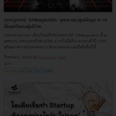
ปรากฏการณ์ ‘RAMageddon’ ยุคทองของศูนย์ข้อมูล AI แต่
เป็นยุคมืดของผู้บริโภค
รายงาน Deloitte เตือนวิกฤตชิปหน่วยความจำ 'RAMageddon' ที่ AI
จุดชนวน ราคาแรมเซิร์ฟเวอร์พุ่ง 4 เท่าในปีเดียว ลากยาวถึงปี 2030
พร้อมคาดการณ์ราคาคอม การ์ดจอ สตอเรจ และมือถือสิ้นปีนี้...
สิงหาคม 6, 2026
| By
Techsauce Team
0
Tech & Biz
AI
SSD
GPU
DRAM