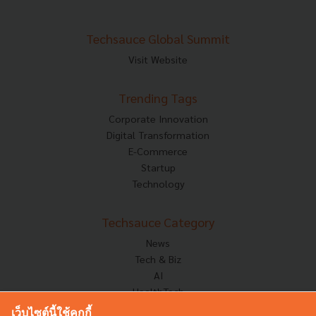
Techsauce Global Summit
Visit Website
Trending Tags
Corporate Innovation
Digital Transformation
E-Commerce
Startup
Technology
Techsauce Category
News
Tech & Biz
AI
HealthTech
Exec Insight
เว็บไซต์นี้ใช้คุกกี้