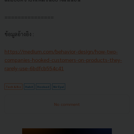
===============
ข้อมูลอ้างอิง :
https://medium.com/behavior-design/how-two-
companies-hooked-customers-on-products-they-
rarely-use-6bdfcb554c41
Tech & Biz
Habit
Hooked
Nir Eyal
No comment