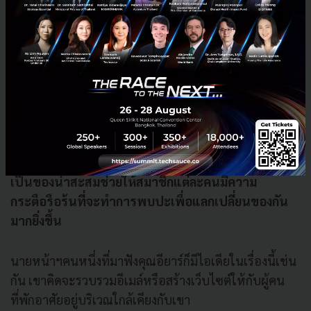
อย่างเช่นลินดาพนักงานร้านฮอลมาร์คใน Pleasanton,
California เล่าว่าสาขาของเธอมีสมาชิกทั้งหมด 25 คนซึ่ง
ถือว่าน้อยเมื่อเทียบกับสาขาอื่น แต่กลุ่มของเธอจะมีการ
พบปะและมีการแลกเปลี่ยนของระหว่างกันเสมอๆ
จุดเด่นอีกอย่างที่ช่วยส่งเสริมชุมชนก็คือตัวสินค้า ฮอ
ลมาร์คจะมีสินค้าแบบใหม่ออกมาเสมอและสินค้าบาง
อย่างก็เป็นของน่าสะสมสำหรับเหล่าสมาชิก
การที่สินค้า
เป็นของน่าสะสมช่วยให้สมาชิกแต่ละคนมีความ
กระตือรือร้นที่จะทำการพบปะเพื่อแลกเปลี่ยนของกัน
มากยิ่งขึ้น
นายหน้าฯคนหนึ่งที่มาฟังคุณอียาร์ก็มีไอเดียในเรื่องนี้เช่น
กัน เขาคิดจะรวบรวมอีเมล์หรือสร้างเว็บไซต์ให้กับผู้คน
ที่พักอาศัยอยู่บริเวณใกล้เคียงกับเขา