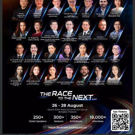
เห็นว่าช่วงนี้มี VC จากประเทศญี่ปุ่นเข้ามาหลายรายเลย เค้ามอง
เห็นอะไรในตัว Startup ไทย คิดว่าอะไรเป็นปัจจัยที่ Startup
ไทยควรพิจารณาว่าตัวเองควร raise fund หรือไม่
ในการทำธุรกิจ การ Raise Fund ไม่ควรเป็นเป้าหมายหลัก
ครับ แต่การสร้างธุรกิจที่ยั่งยืนและช่วยตอบโจทย์ผู้ใช้หรือ
ลูกค้าคือสิ่งที่สำคัญที่สุด สำหรับ Priceza เราสร้างธุรกิจมา
ตั้งแต่ปี 2010 และเราเพิ่งมา Raise Fund ในปี 2013 นี้เอง