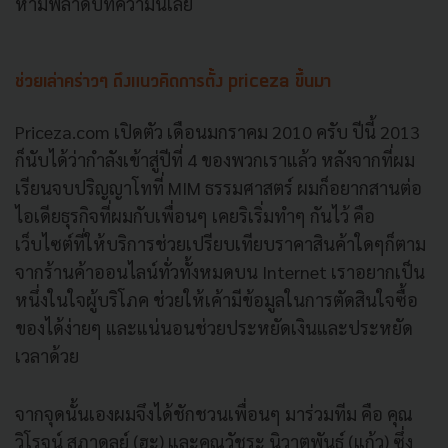
ห้ามพลาดบทความนี้เลย
ช่วยเล่าคร่าวๆ ถึงแนวคิดการตั้ง priceza ขึ้นมา
Priceza.com เปิดตัว เดือนมกราคม 2010 ครับ ปีนี้ 2013
ก็นับได้ว่ากำลังเข้าสู่ปีที่ 4 ของพวกเราแล้ว หลังจากที่ผม
เรียนจบปริญญาโทที่ MIM ธรรมศาสตร์ ผมก็อยากสานต่อ
ไอเดียธุรกิจที่ผมกับเพื่อนๆ เคยริเริ่มทำๆ กันไว้ คือ
เว็บไซต์ที่ให้บริการช่วยเปรียบเทียบราคาสินค้าใดๆก็ตาม
จากร้านค้าออนไลน์ทั่วทั้งหมดบน Internet เราอยากเป็น
หนึ่งในใจผู้บริโภค ช่วยให้เค้ามีข้อมูลในการตัดสินใจซื้อ
ของได้ง่ายๆ และแน่นอนช่วยประหยัดเงินและประหยัด
เวลาด้วย
จากจุดนั้นเองผมจึงได้ชักชวนเพื่อนๆ มาร่วมทีม คือ คุณ
วิโรจน์ สุภาดุลย์ (ฮะ) และคุณวัชระ นิวาตพันธุ์ (แก้ว) ซึ่ง